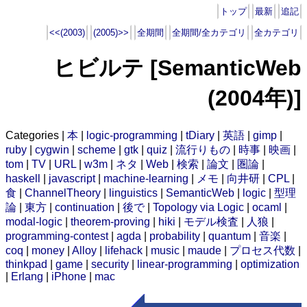
トップ
最新
追記
<<(2003)
(2005)>>
全期間
全期間/全カテゴリ
全カテゴリ
ヒビルテ [SemanticWeb
(2004年)]
Categories |
本
|
logic-programming
|
tDiary
|
英語
|
gimp
|
ruby
|
cygwin
|
scheme
|
gtk
|
quiz
|
流行りもの
|
時事
|
映画
|
tom
|
TV
|
URL
|
w3m
|
ネタ
|
Web
|
検索
|
論文
|
圏論
|
haskell
|
javascript
|
machine-learning
|
メモ
|
向井研
|
CPL
|
食
|
ChannelTheory
|
linguistics
|
SemanticWeb
|
logic
|
型理
論
|
東方
|
continuation
|
後で
|
Topology via Logic
|
ocaml
|
modal-logic
|
theorem-proving
|
hiki
|
モデル検査
|
人狼
|
programming-contest
|
agda
|
probability
|
quantum
|
音楽
|
coq
|
money
|
Alloy
|
lifehack
|
music
|
maude
|
プロセス代数
|
thinkpad
|
game
|
security
|
linear-programming
|
optimization
|
Erlang
|
iPhone
|
mac