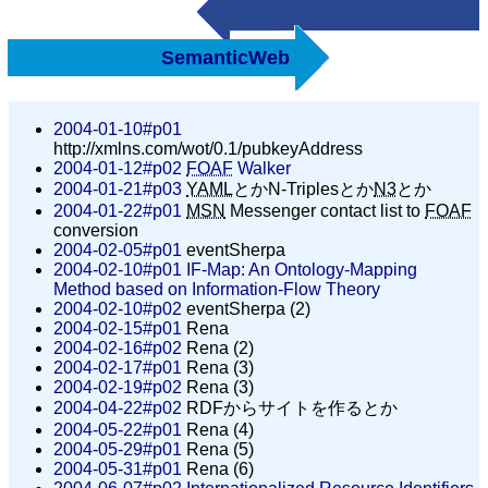
SemanticWeb
2004-01-10#p01
http://xmlns.com/wot/0.1/pubkeyAddress
2004-01-12#p02
FOAF
Walker
2004-01-21#p03
YAML
とかN-Triplesとか
N3
とか
2004-01-22#p01
MSN
Messenger contact list to
FOAF
conversion
2004-02-05#p01
eventSherpa
2004-02-10#p01
IF-Map: An Ontology-Mapping
Method based on Information-Flow Theory
2004-02-10#p02
eventSherpa (2)
2004-02-15#p01
Rena
2004-02-16#p02
Rena (2)
2004-02-17#p01
Rena (3)
2004-02-19#p02
Rena (3)
2004-04-22#p02
RDFからサイトを作るとか
2004-05-22#p01
Rena (4)
2004-05-29#p01
Rena (5)
2004-05-31#p01
Rena (6)