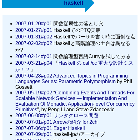
haskell
2007-01-20#p01
関数従属性の落とし穴
2007-01-27#p01
HaskellでのPTQ実装
2007-01-31#p02
Haskellでパーサを書く時に面倒な点
2007-02-02#p02
Haskellと高階論理の土台は異なる
か?
2007-02-14#p01
関数論理型言語Curryを試してみる
2007-03-21#p04
「
Haskell の call/cc 重大な設計ミス
か！？
」
2007-04-28#p02
Advanced Topics in Programming
Languages Series: Parametric Polymorphism
by Phil
Gossett
2007-05-19#p02
“
Combining Events And Threads For
Scalable Network Services ― Implementation And
Evaluation Of Monadic, Application-level Concurrency
Primitives
”, by Peng Li and Steve Zdancewic
2007-06-08#p01
サンタクロース問題
2007-07-01#p01
Arrowの紹介 for 2ch
2007-07-06#p01
Eager Haskell
2007-07-09#p01
haskell-jpのアーカイブ