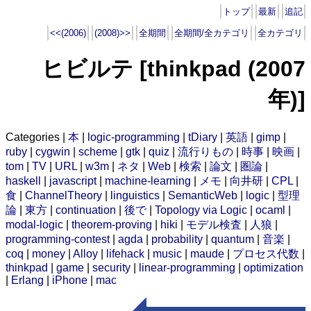
トップ
最新
追記
<<(2006)
(2008)>>
全期間
全期間/全カテゴリ
全カテゴリ
ヒビルテ [thinkpad (2007
年)]
Categories |
本
|
logic-programming
|
tDiary
|
英語
|
gimp
|
ruby
|
cygwin
|
scheme
|
gtk
|
quiz
|
流行りもの
|
時事
|
映画
|
tom
|
TV
|
URL
|
w3m
|
ネタ
|
Web
|
検索
|
論文
|
圏論
|
haskell
|
javascript
|
machine-learning
|
メモ
|
向井研
|
CPL
|
食
|
ChannelTheory
|
linguistics
|
SemanticWeb
|
logic
|
型理
論
|
東方
|
continuation
|
後で
|
Topology via Logic
|
ocaml
|
modal-logic
|
theorem-proving
|
hiki
|
モデル検査
|
人狼
|
programming-contest
|
agda
|
probability
|
quantum
|
音楽
|
coq
|
money
|
Alloy
|
lifehack
|
music
|
maude
|
プロセス代数
|
thinkpad
|
game
|
security
|
linear-programming
|
optimization
|
Erlang
|
iPhone
|
mac