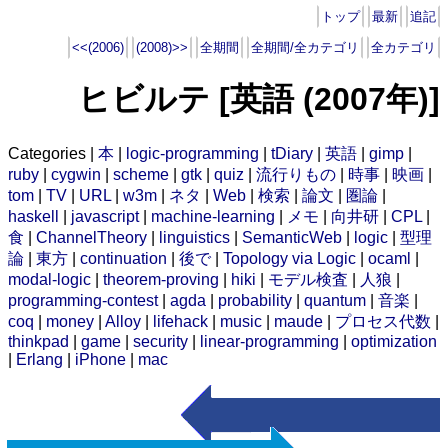
トップ
最新
追記
<<(2006)
(2008)>>
全期間
全期間/全カテゴリ
全カテゴリ
ヒビルテ [英語 (2007年)]
Categories |
本
|
logic-programming
|
tDiary
|
英語
|
gimp
|
ruby
|
cygwin
|
scheme
|
gtk
|
quiz
|
流行りもの
|
時事
|
映画
|
tom
|
TV
|
URL
|
w3m
|
ネタ
|
Web
|
検索
|
論文
|
圏論
|
haskell
|
javascript
|
machine-learning
|
メモ
|
向井研
|
CPL
|
食
|
ChannelTheory
|
linguistics
|
SemanticWeb
|
logic
|
型理
論
|
東方
|
continuation
|
後で
|
Topology via Logic
|
ocaml
|
modal-logic
|
theorem-proving
|
hiki
|
モデル検査
|
人狼
|
programming-contest
|
agda
|
probability
|
quantum
|
音楽
|
coq
|
money
|
Alloy
|
lifehack
|
music
|
maude
|
プロセス代数
|
thinkpad
|
game
|
security
|
linear-programming
|
optimization
|
Erlang
|
iPhone
|
mac