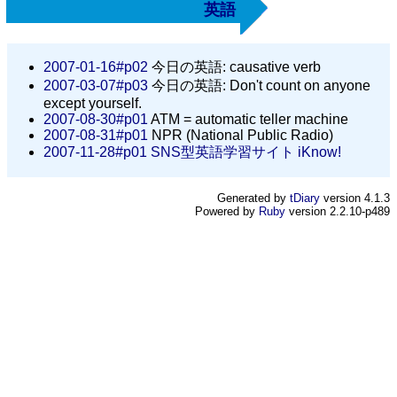
英語
2007-01-16#p02
今日の英語: causative verb
2007-03-07#p03
今日の英語: Don't count on anyone
except yourself.
2007-08-30#p01
ATM = automatic teller machine
2007-08-31#p01
NPR (National Public Radio)
2007-11-28#p01
SNS型英語学習サイト iKnow!
Generated by
tDiary
version 4.1.3
Powered by
Ruby
version 2.2.10-p489