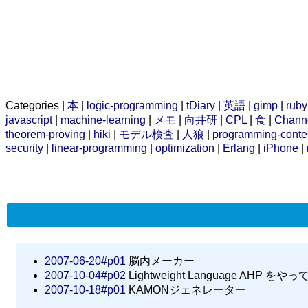
Categories |
本
|
logic-programming
|
tDiary
|
英語
|
gimp
|
ruby
javascript
|
machine-learning
|
メモ
|
向井研
|
CPL
|
食
|
Chann
theorem-proving
|
hiki
|
モデル検査
|
人狼
|
programming-conte
security
|
linear-programming
|
optimization
|
Erlang
|
iPhone
|
2007-06-20#p01
脳内メーカー
2007-10-04#p02
Lightweight Language AHP をや
2007-10-18#p01
KAMONジェネレーター