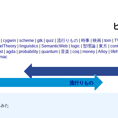
|
cygwin
|
scheme
|
gtk
|
quiz
|
流行りもの
|
時事
|
映画
|
tom
|
T
elTheory
|
linguistics
|
SemanticWeb
|
logic
|
型理論
|
東方
|
cont
st
|
agda
|
probability
|
quantum
|
音楽
|
coq
|
money
|
Alloy
|
life
mac
流行りもの
ってみた