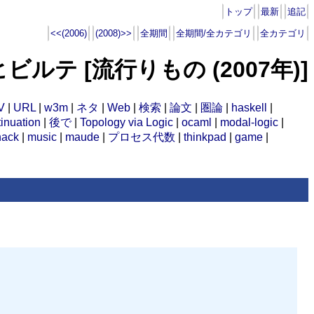
トップ
最新
追記
<<(2006)
(2008)>>
全期間
全期間/全カテゴリ
全カテゴリ
ヒビルテ [流行りもの (2007年)]
V
|
URL
|
w3m
|
ネタ
|
Web
|
検索
|
論文
|
圏論
|
haskell
|
inuation
|
後で
|
Topology via Logic
|
ocaml
|
modal-logic
|
hack
|
music
|
maude
|
プロセス代数
|
thinkpad
|
game
|