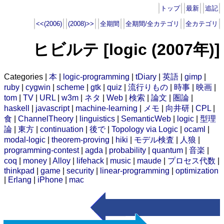
トップ
最新
追記
<<(2006)
(2008)>>
全期間
全期間/全カテゴリ
全カテゴリ
ヒビルテ [logic (2007年)]
Categories |
本
|
logic-programming
|
tDiary
|
英語
|
gimp
|
ruby
|
cygwin
|
scheme
|
gtk
|
quiz
|
流行りもの
|
時事
|
映画
|
tom
|
TV
|
URL
|
w3m
|
ネタ
|
Web
|
検索
|
論文
|
圏論
|
haskell
|
javascript
|
machine-learning
|
メモ
|
向井研
|
CPL
|
食
|
ChannelTheory
|
linguistics
|
SemanticWeb
|
logic
|
型理
論
|
東方
|
continuation
|
後で
|
Topology via Logic
|
ocaml
|
modal-logic
|
theorem-proving
|
hiki
|
モデル検査
|
人狼
|
programming-contest
|
agda
|
probability
|
quantum
|
音楽
|
coq
|
money
|
Alloy
|
lifehack
|
music
|
maude
|
プロセス代数
|
thinkpad
|
game
|
security
|
linear-programming
|
optimization
|
Erlang
|
iPhone
|
mac