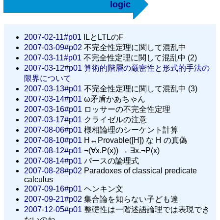
logic
2007-02-11#p01
ILとLTLのF
2007-03-09#p02
不完全性定理に関して混乱中
2007-03-11#p01
不完全性定理に関して混乱中 (2)
2007-03-12#p01
算術的階層の厳密性と形式的手法の
限界について
2007-03-13#p01
不完全性定理に関して混乱中 (3)
2007-03-14#p01
ω矛盾かあちゃん
2007-03-16#p01
ロッサーの不完全性定理
2007-03-17#p01
クライゼルの注意
2007-08-06#p01
様相論理のシーケント計算
2007-08-10#p01
H↔Provable([H]) な H の真偽
2007-08-12#p01
¬(∀x.P(x)) → ∃x.¬P(x)
2007-08-14#p01
パースの論理式
2007-08-28#p02
Paradoxes of classical predicate
calculus
2007-09-16#p01
ヘンキン文
2007-09-21#p02
集合論を知らない子ども達
2007-12-05#p01
整礎性は一階述語論理では表現でき
ないのね