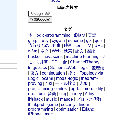
30
31
日記内検索
タグ
本
|
logic-programming
|
tDiary
|
英語
|
gimp
|
ruby
|
cygwin
|
scheme
|
gtk
|
quiz
|
流行りもの
|
時事
|
映画
|
tom
|
TV
|
URL
|
w3m
|
ネタ
|
Web
|
検索
|
論文
|
圏論
|
haskell
|
javascript
|
machine-learning
|
メ
モ
|
向井研
|
CPL
|
食
|
ChannelTheory
|
linguistics
|
SemanticWeb
|
logic
|
型理論
|
東方
|
continuation
|
後で
|
Topology via
Logic
|
ocaml
|
modal-logic
|
theorem-
proving
|
hiki
|
モデル検査
|
人狼
|
programming-contest
|
agda
|
probability
|
quantum
|
音楽
|
coq
|
money
|
Alloy
|
lifehack
|
music
|
maude
|
プロセス代数
|
thinkpad
|
game
|
security
|
linear-
programming
|
optimization
|
Erlang
|
iPhone
|
mac