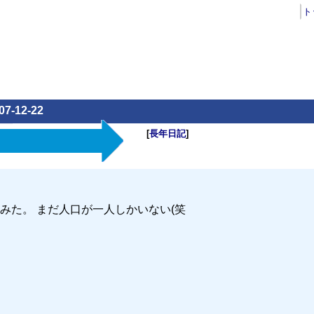
ト
07-12-22
[
長年日記
]
みた。 まだ人口が一人しかいない(笑