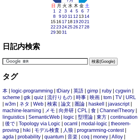
7月
日
月
火
水
木
金
土
1
2
3
4
5
6
7
8
9
10
11
12
13
14
15
16
17
18
19
20
21
22
23
24
25
26
27
28
29
30
31
日記内検索
タグ
本
|
logic-programming
|
tDiary
|
英語
|
gimp
|
ruby
|
cygwin
|
scheme
|
gtk
|
quiz
|
流行りもの
|
時事
|
映画
|
tom
|
TV
|
URL
|
w3m
|
ネタ
|
Web
|
検索
|
論文
|
圏論
|
haskell
|
javascript
|
machine-learning
|
メモ
|
向井研
|
CPL
|
食
|
ChannelTheory
|
linguistics
|
SemanticWeb
|
logic
|
型理論
|
東方
|
continuation
|
後で
|
Topology via Logic
|
ocaml
|
modal-logic
|
theorem-
proving
|
hiki
|
モデル検査
|
人狼
|
programming-contest
|
agda
|
probability
|
quantum
|
音楽
|
coq
|
money
|
Alloy
|