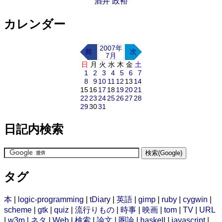
酒井 政裕
カレンダー
2007年
前
次
7月
日
月
火
水
木
金
土
1
2
3
4
5
6
7
8
9
10
11
12
13
14
15
16
17
18
19
20
21
22
23
24
25
26
27
28
29
30
31
日記内検索
タグ
本
|
logic-programming
|
tDiary
|
英語
|
gimp
|
ruby
|
cygwin
|
scheme
|
gtk
|
quiz
|
流行りもの
|
時事
|
映画
|
tom
|
TV
|
URL
|
w3m
|
ネタ
|
Web
|
検索
|
論文
|
圏論
|
haskell
|
javascript
|