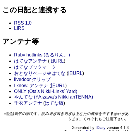
この日記と連携する
RSS 1.0
LIRS
アンテナ等
Ruby hotlinks (るるりん。)
はてなアンテナ
(
旧URL
)
はてなブックマーク
おとなりページ＠はてな
(
旧URL
)
livedoor クリップ
I know. アンテナ
(
旧URL
)
ONLY (Ota's Nikki-Links' Yard)
やんてな (YAizawa's Nikki anTENNA)
千衣アンテナ
(
はてな版
)
日記は現代の病です。
読み過ぎ書き過ぎはあなたの健康を害する恐れがあ
ります。
くれぐれもご注意下さい。
Generated by
tDiary
version 4.1.3