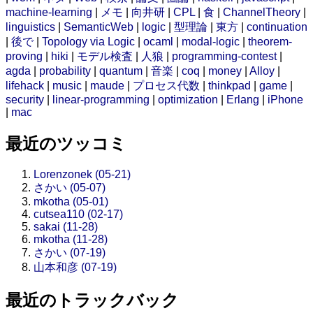
machine-learning
|
メモ
|
向井研
|
CPL
|
食
|
ChannelTheory
|
linguistics
|
SemanticWeb
|
logic
|
型理論
|
東方
|
continuation
|
後で
|
Topology via Logic
|
ocaml
|
modal-logic
|
theorem-
proving
|
hiki
|
モデル検査
|
人狼
|
programming-contest
|
agda
|
probability
|
quantum
|
音楽
|
coq
|
money
|
Alloy
|
lifehack
|
music
|
maude
|
プロセス代数
|
thinkpad
|
game
|
security
|
linear-programming
|
optimization
|
Erlang
|
iPhone
|
mac
最近のツッコミ
Lorenzonek (05-21)
さかい (05-07)
mkotha (05-01)
cutsea110 (02-17)
sakai (11-28)
mkotha (11-28)
さかい (07-19)
山本和彦 (07-19)
最近のトラックバック