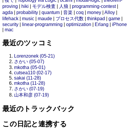
|
後で
|
Topology via Logic
|
ocaml
|
modal-logic
|
theorem-
proving
|
hiki
|
モデル検査
|
人狼
|
programming-contest
|
agda
|
probability
|
quantum
|
音楽
|
coq
|
money
|
Alloy
|
lifehack
|
music
|
maude
|
プロセス代数
|
thinkpad
|
game
|
security
|
linear-programming
|
optimization
|
Erlang
|
iPhone
|
mac
最近のツッコミ
Lorenzonek (05-21)
さかい (05-07)
mkotha (05-01)
cutsea110 (02-17)
sakai (11-28)
mkotha (11-28)
さかい (07-19)
山本和彦 (07-19)
最近のトラックバック
この日記と連携する