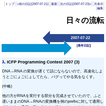
トップ
«前の日記(2007-07-21)
最新
次の日記(2007-07-23)»
月表示
編集
日々の流転
2007-07-22
[
長年日記
]
λ.
ICFP Programming Contest 2007 (3)
DNA→RNA の変換が遅くて話にならないので、高速化しよ
うとごにょごにょしてたら、バグってやる気をなくす。
(中略)
他の方がRNAを実行する部分を完成させていたので、ふと
遅いままのDNA→RNAの変換機を例のprefixに対して適用し