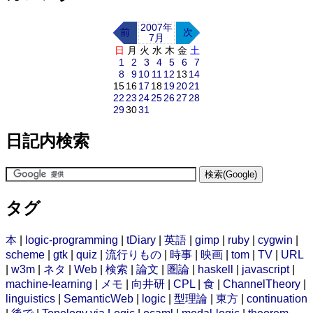
2007年
前
次
7月
日
月
火
水
木
金
土
1
2
3
4
5
6
7
8
9
10
11
12
13
14
15
16
17
18
19
20
21
22
23
24
25
26
27
28
29
30
31
日記内検索
タグ
本
|
logic-programming
|
tDiary
|
英語
|
gimp
|
ruby
|
cygwin
|
scheme
|
gtk
|
quiz
|
流行りもの
|
時事
|
映画
|
tom
|
TV
|
URL
|
w3m
|
ネタ
|
Web
|
検索
|
論文
|
圏論
|
haskell
|
javascript
|
machine-learning
|
メモ
|
向井研
|
CPL
|
食
|
ChannelTheory
|
linguistics
|
SemanticWeb
|
logic
|
型理論
|
東方
|
continuation