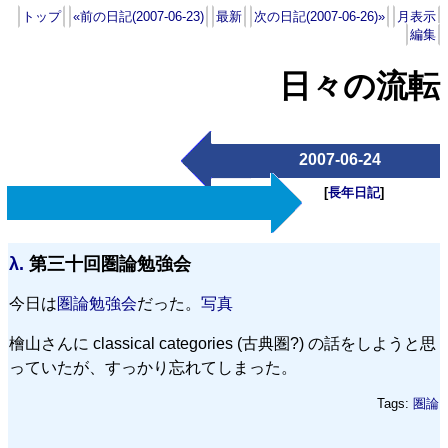
トップ
«前の日記(2007-06-23)
最新
次の日記(2007-06-26)»
月表示
編集
日々の流転
2007-06-24
[
長年日記
]
λ.
第三十回圏論勉強会
今日は
圏論勉強会
だった。
写真
檜山さんに classical categories (古典圏?) の話をしようと思
っていたが、すっかり忘れてしまった。
Tags:
圏論