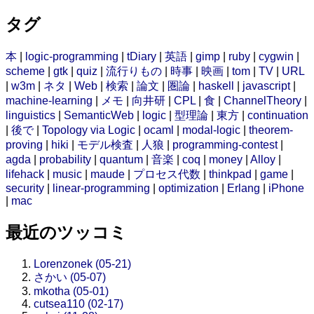
タグ
本
|
logic-programming
|
tDiary
|
英語
|
gimp
|
ruby
|
cygwin
|
scheme
|
gtk
|
quiz
|
流行りもの
|
時事
|
映画
|
tom
|
TV
|
URL
|
w3m
|
ネタ
|
Web
|
検索
|
論文
|
圏論
|
haskell
|
javascript
|
machine-learning
|
メモ
|
向井研
|
CPL
|
食
|
ChannelTheory
|
linguistics
|
SemanticWeb
|
logic
|
型理論
|
東方
|
continuation
|
後で
|
Topology via Logic
|
ocaml
|
modal-logic
|
theorem-
proving
|
hiki
|
モデル検査
|
人狼
|
programming-contest
|
agda
|
probability
|
quantum
|
音楽
|
coq
|
money
|
Alloy
|
lifehack
|
music
|
maude
|
プロセス代数
|
thinkpad
|
game
|
security
|
linear-programming
|
optimization
|
Erlang
|
iPhone
|
mac
最近のツッコミ
Lorenzonek (05-21)
さかい (05-07)
mkotha (05-01)
cutsea110 (02-17)