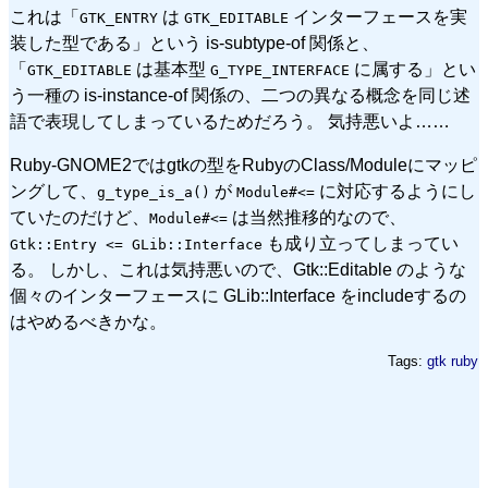
これは「
は
インターフェースを実
GTK_ENTRY
GTK_EDITABLE
装した型である」という is-subtype-of 関係と、
「
は基本型
に属する」とい
GTK_EDITABLE
G_TYPE_INTERFACE
う一種の is-instance-of 関係の、二つの異なる概念を同じ述
語で表現してしまっているためだろう。 気持悪いよ……
Ruby-GNOME2ではgtkの型をRubyのClass/Moduleにマッピ
ングして、
が
に対応するようにし
g_type_is_a()
Module#<=
ていたのだけど、
は当然推移的なので、
Module#<=
も成り立ってしまってい
Gtk::Entry <= GLib::Interface
る。 しかし、これは気持悪いので、Gtk::Editable のような
個々のインターフェースに GLib::Interface をincludeするの
はやめるべきかな。
Tags:
gtk
ruby