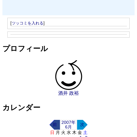
[
ツッコミを入れる
]
プロフィール
酒井 政裕
カレンダー
2007年
前
次
6月
日
月
火
水
木
金
土