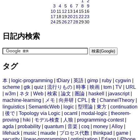
1
2
3
4
5
6
7
8
9
10
11
12
13
14
15
16
17
18
19
20
21
22
23
24
25
26
27
28
29
30
日記内検索
タグ
本
|
logic-programming
|
tDiary
|
英語
|
gimp
|
ruby
|
cygwin
|
scheme
|
gtk
|
quiz
|
流行りもの
|
時事
|
映画
|
tom
|
TV
|
URL
|
w3m
|
ネタ
|
Web
|
検索
|
論文
|
圏論
|
haskell
|
javascript
|
machine-learning
|
メモ
|
向井研
|
CPL
|
食
|
ChannelTheory
|
linguistics
|
SemanticWeb
|
logic
|
型理論
|
東方
|
continuation
|
後で
|
Topology via Logic
|
ocaml
|
modal-logic
|
theorem-
proving
|
hiki
|
モデル検査
|
人狼
|
programming-contest
|
agda
|
probability
|
quantum
|
音楽
|
coq
|
money
|
Alloy
|
lifehack
|
music
|
maude
|
プロセス代数
|
thinkpad
|
game
|
security
|
linear-programming
|
optimization
|
Erlang
|
iPhone