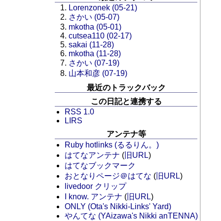
Lorenzonek (05-21)
さかい (05-07)
mkotha (05-01)
cutsea110 (02-17)
sakai (11-28)
mkotha (11-28)
さかい (07-19)
山本和彦 (07-19)
最近のトラックバック
この日記と連携する
RSS 1.0
LIRS
アンテナ等
Ruby hotlinks (るるりん。)
はてなアンテナ
(
旧URL
)
はてなブックマーク
おとなりページ＠はてな
(
旧URL
)
livedoor クリップ
I know. アンテナ
(
旧URL
)
ONLY (Ota's Nikki-Links' Yard)
やんてな (YAizawa's Nikki anTENNA)