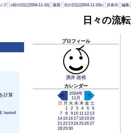
ップ
«前の日記(2004-11-16)
最新
次の日記(2004-11-18)»
月表示
編集
日々の流転
プロフィール
酒井 政裕
カレンダー
2004年
を計算
前
次
11月
日
月
火
水
木
金
土
1
2
3
4
5
6
文
haskell
7
8
9
10
11
12
13
14
15
16
17
18
19
20
21
22
23
24
25
26
27
28
29
30