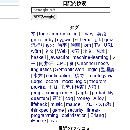
日記内検索
タグ
本
|
logic-programming
|
tDiary
|
英語
|
gimp
|
ruby
|
cygwin
|
scheme
|
gtk
|
quiz
|
流行りもの
|
時事
|
映画
|
tom
|
TV
|
URL
|
w3m
|
ネタ
|
Web
|
検索
|
論文
|
圏論
|
haskell
|
javascript
|
machine-learning
|
メ
モ
|
向井研
|
CPL
|
食
|
ChannelTheory
|
linguistics
|
SemanticWeb
|
logic
|
型理論
|
東方
|
continuation
|
後で
|
Topology via
Logic
|
ocaml
|
modal-logic
|
theorem-
proving
|
hiki
|
モデル検査
|
人狼
|
programming-contest
|
agda
|
probability
|
quantum
|
音楽
|
coq
|
money
|
Alloy
|
lifehack
|
music
|
maude
|
プロセス代数
|
thinkpad
|
game
|
security
|
linear-
programming
|
optimization
|
Erlang
|
iPhone
|
mac
最近のツッコミ