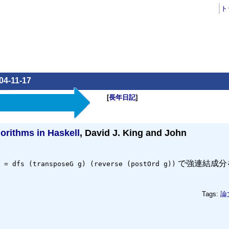
ト
04-11-17
[
長年日記
]
orithms in Haskell
, David J. King and John
で強連結成分
 = dfs (transposeG g) (reverse (postOrd g))
Tags:
論