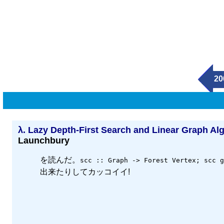
20
λ.
Lazy Depth-First Search and Linear Graph Alg
Launchbury
を読んだ。
scc :: Graph -> Forest Vertex; scc g
出来たりしてカッコイイ!