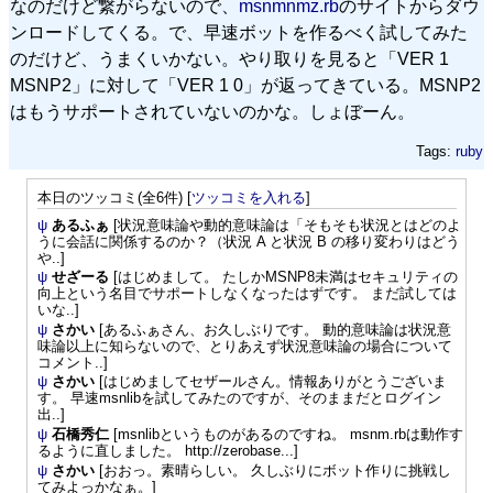
なのだけど繋がらないので、
msnmnmz.rb
のサイトからダウ
ンロードしてくる。で、早速ボットを作るべく試してみた
のだけど、うまくいかない。やり取りを見ると「VER 1
MSNP2」に対して「VER 1 0」が返ってきている。MSNP2
はもうサポートされていないのかな。しょぼーん。
Tags:
ruby
本日のツッコミ(全6件) [
ツッコミを入れる
]
ψ
あるふぁ
[状況意味論や動的意味論は「そもそも状況とはどのよ
うに会話に関係するのか？（状況 A と状況 B の移り変わりはどう
や..]
ψ
せざーる
[はじめまして。 たしかMSNP8未満はセキュリティの
向上という名目でサポートしなくなったはずです。 まだ試しては
いな..]
ψ
さかい
[あるふぁさん、お久しぶりです。 動的意味論は状況意
味論以上に知らないので、とりあえず状況意味論の場合について
コメント..]
ψ
さかい
[はじめましてセザールさん。情報ありがとうございま
す。 早速msnlibを試してみたのですが、そのままだとログイン
出..]
ψ
石橋秀仁
[msnlibというものがあるのですね。 msnm.rbは動作す
るように直しました。 http://zerobase...]
ψ
さかい
[おおっ。素晴らしい。 久しぶりにボット作りに挑戦し
てみよっかなぁ。]