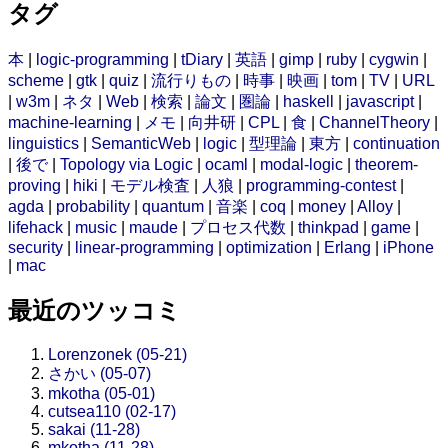
タグ
本
|
logic-programming
|
tDiary
|
英語
|
gimp
|
ruby
|
cygwin
|
scheme
|
gtk
|
quiz
|
流行りもの
|
時事
|
映画
|
tom
|
TV
|
URL
|
w3m
|
ネタ
|
Web
|
検索
|
論文
|
圏論
|
haskell
|
javascript
|
machine-learning
|
メモ
|
向井研
|
CPL
|
食
|
ChannelTheory
|
linguistics
|
SemanticWeb
|
logic
|
型理論
|
東方
|
continuation
|
後で
|
Topology via Logic
|
ocaml
|
modal-logic
|
theorem-
proving
|
hiki
|
モデル検査
|
人狼
|
programming-contest
|
agda
|
probability
|
quantum
|
音楽
|
coq
|
money
|
Alloy
|
lifehack
|
music
|
maude
|
プロセス代数
|
thinkpad
|
game
|
security
|
linear-programming
|
optimization
|
Erlang
|
iPhone
|
mac
最近のツッコミ
Lorenzonek (05-21)
さかい (05-07)
mkotha (05-01)
cutsea110 (02-17)
sakai (11-28)
mkotha (11-28)