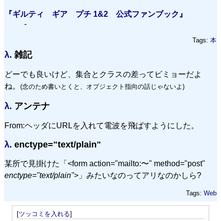
『ギルティ ギア プチ 1&2 公式ファンブック』
-
Tags:
本
λ.
雑記
どーでも良いけど、集合とクラスの差ってビミョーだよ
ね。
(念のため書いとくと、オブジェクト指向の話じゃないよ)
λ.
アンテナ
From:ヘッダにURLを入れて電波を飛ばすようにした。
λ.
enctype="text/plain"
某所で見掛けた「<form action="mailto:〜" method="post"
enctype="text/plain"
>」みたいなのってアリなのかしら?
Tags:
Web
[
ツッコミを入れる
]