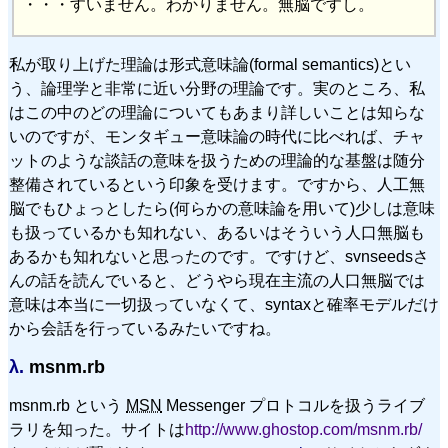
・・・すいません。わかりません。無脳ですし。
私が取り上げた理論は形式意味論(formal semantics)とい
う、論理学と非常に近い分野の理論です。実のところ、私
はこの中のどの理論についてもあまり詳しいことは知らな
いのですが、モンタギュー意味論の時代に比べれば、チャ
ットのような談話の意味を扱うための理論的な基盤は随分
整備されているという印象を受けます。ですから、人工無
脳でもひょっとしたら(何らかの意味論を用いて)少しは意味
も扱っているかも知れない、あるいはそういう人口無脳も
あるかも知れないと思ったのです。ですけど、svnseedsさ
んの話を読んでいると、どうやら現在主流の人口無脳では
意味は本当に一切扱っていなくて、syntaxと確率モデルだけ
から会話を行っているみたいですね。
λ.
msnm.rb
msnm.rb という
MSN
Messenger プロトコルを扱うライブ
ラリを知った。サイトは
http://www.ghostop.com/msnm.rb/