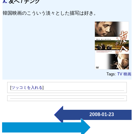
λ.
友へ / チング
韓国映画のこういう淡々とした描写は好き。
Tags:
TV
映画
[
ツッコミを入れる
]
2008-01-23