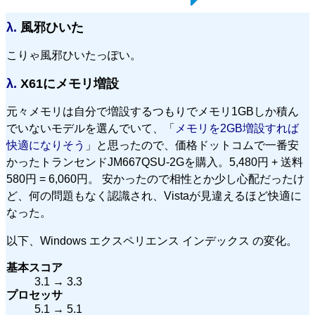
λ.
風邪ひいた
こりゃ風邪ひいたっぽい。
λ.
X61にメモリ増設
元々メモリは自分で増設するつもりでメモリ1GBしか積ん
でいないモデルを選んでいて、「
メモリを2GB増設すれば
快適になりそう
」と思ったので、価格ドットコムで一番安
かったトランセンドJM667QSU-2Gを購入。5,480円 + 送料
580円 = 6,060円。 安かったので相性とか少し心配だったけ
ど、何の問題もなく認識され、Vistaが見違えるほど快適に
なった。
以下、Windows エクスペリエンス インデックス の変化。
基本スコア
3.1 → 3.3
プロセッサ
5.1 → 5.1