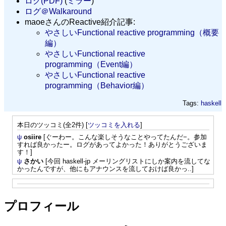
ログ(PDF)
(
ミラー
)
ログ＠Walkaround
maoeさんのReactive紹介記事:
やさしいFunctional reactive programming（概要
編）
やさしいFunctional reactive
programming（Event編）
やさしいFunctional reactive
programming（Behavior編）
Tags:
haskell
本日のツッコミ(全2件) [
ツッコミを入れる
]
ψ
osiire
[ぐーわー。こんな楽しそうなことやってたんだ−。参加
すれば良かったー。ログがあってよかった！ありがとうございま
す！]
ψ
さかい
[今回 haskell-jp メーリングリストにしか案内を流してな
かったんですが、他にもアナウンスを流しておけば良かっ..]
プロフィール