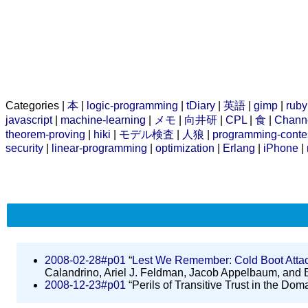
Categories |
本
|
logic-programming
|
tDiary
|
英語
|
gimp
|
ruby
javascript
|
machine-learning
|
メモ
|
向井研
|
CPL
|
食
|
Chann
theorem-proving
|
hiki
|
モデル検査
|
人狼
|
programming-conte
security
|
linear-programming
|
optimization
|
Erlang
|
iPhone
|
2008-02-28#p01
“
Lest We Remember: Cold Boot Attac
Calandrino, Ariel J. Feldman, Jacob Appelbaum, and 
2008-12-23#p01
“Perils of Transitive Trust in the