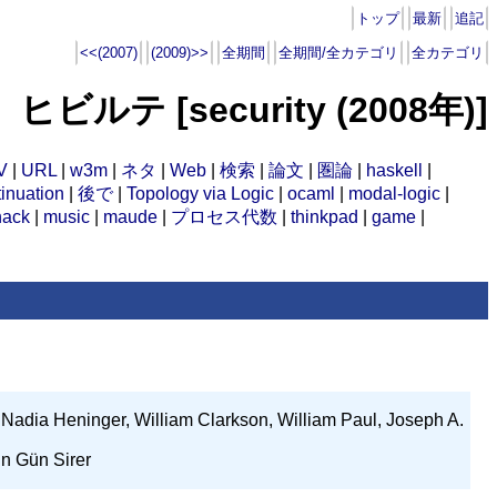
トップ
最新
追記
<<(2007)
(2009)>>
全期間
全期間/全カテゴリ
全カテゴリ
ヒビルテ [security (2008年)]
V
|
URL
|
w3m
|
ネタ
|
Web
|
検索
|
論文
|
圏論
|
haskell
|
inuation
|
後で
|
Topology via Logic
|
ocaml
|
modal-logic
|
hack
|
music
|
maude
|
プロセス代数
|
thinkpad
|
game
|
 Nadia Heninger, William Clarkson, William Paul, Joseph A.
n Gün Sirer