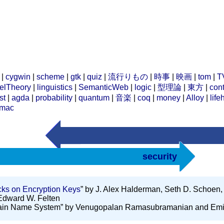
|
cygwin
|
scheme
|
gtk
|
quiz
|
流行りもの
|
時事
|
映画
|
tom
|
T
elTheory
|
linguistics
|
SemanticWeb
|
logic
|
型理論
|
東方
|
cont
st
|
agda
|
probability
|
quantum
|
音楽
|
coq
|
money
|
Alloy
|
life
mac
security
ks on Encryption Keys
” by J. Alex Halderman, Seth D. Schoen,
Edward W. Felten
 Domain Name System” by Venugopalan Ramasubramanian and Emi