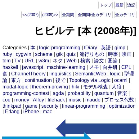
トップ
最新
追記
<<(2007)
(2009)>>
全期間
全期間/全カテゴリ
全カテゴリ
ヒビルテ [本 (2008年)]
Categories |
本
|
logic-programming
|
tDiary
|
英語
|
gimp
|
ruby
|
cygwin
|
scheme
|
gtk
|
quiz
|
流行りもの
|
時事
|
映画
|
tom
|
TV
|
URL
|
w3m
|
ネタ
|
Web
|
検索
|
論文
|
圏論
|
haskell
|
javascript
|
machine-learning
|
メモ
|
向井研
|
CPL
|
食
|
ChannelTheory
|
linguistics
|
SemanticWeb
|
logic
|
型理
論
|
東方
|
continuation
|
後で
|
Topology via Logic
|
ocaml
|
modal-logic
|
theorem-proving
|
hiki
|
モデル検査
|
人狼
|
programming-contest
|
agda
|
probability
|
quantum
|
音楽
|
coq
|
money
|
Alloy
|
lifehack
|
music
|
maude
|
プロセス代数
|
thinkpad
|
game
|
security
|
linear-programming
|
optimization
|
Erlang
|
iPhone
|
mac