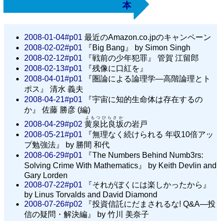
本
2008-01-04#p01
最近のAmazon.co.jpのキャンペーン
2008-02-02#p01
『Big Bang』 by Simon Singh
2008-02-12#p01
『戦前の少年犯罪』 管賀 江留郎
2008-02-13#p01
『残像に口紅を』
2008-04-01#p01
『圏論による論理学—高階論理とト
ポス』 清水 義夫
2008-04-21#p01
『宇宙に知的生命体は存在するの
か』 佐藤 勝彦 (編)
よもつひらさか
2008-04-29#p02
黄泉比良坂
の岩戸
2008-05-21#p01
『無理なく続けられる 年収10倍アッ
プ勉強法』 by 勝間 和代
2008-06-29#p01
『The Numbers Behind Numb3rs:
Solving Crime With Mathematics』 by Keith Devlin and
Gary Lorden
2008-07-22#p01
『それがぼくには楽しかったから』
by Linus Torvalds and David Diamond
2008-07-26#p02
『投資信託にだまされるな! Q&A―投
信の疑問・解決編』 by 竹川 美奈子