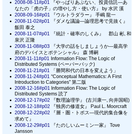
2008-08-11#p01
『やっぱりあぶない、投資信託—あ
なたの「虎の子」の増やし方・使い方』 by 水沢 溪
2008-09-16#p01
『ウルトラダラー』 手嶋 龍一
2008-11-02#p01
『ダメな議論—論理思考で見抜く』
飯田 泰之
2008-11-07#p01
『統計・確率のしくみ』 郡山 彬, 和
泉沢 正隆
2008-11-08#p03
『大学の話をしましょうか—最高学
府のデバイスとポテンシャル』 森 博嗣
2008-11-11#p01
Information Flow: The Logic of
Distributed Systems (ペーパーバック)
2008-11-21#p01
「勝間和代の日本を変えよう」
2008-11-24#p01
“Conceptual Mathematics: A First
Introduction to Categories” 第二版
2008-12-16#p01
Information Flow: The Logic of
Distributed Systems 読了
2008-12-17#p02
『数理論理学』 (古川康一, 向井国昭)
2008-12-18#p02
『独房の修道女』 Paul L. Moorcraft
2008-12-22#p02
『層・圏・トポス—現代的集合像を
求めて』
2008-12-29#p01
『たのしいムーミン一家』 Tove
Jansson