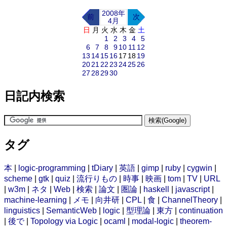
2008年
前
次
4月
日
月
火
水
木
金
土
1
2
3
4
5
6
7
8
9
10
11
12
13
14
15
16
17
18
19
20
21
22
23
24
25
26
27
28
29
30
日記内検索
タグ
本
|
logic-programming
|
tDiary
|
英語
|
gimp
|
ruby
|
cygwin
|
scheme
|
gtk
|
quiz
|
流行りもの
|
時事
|
映画
|
tom
|
TV
|
URL
|
w3m
|
ネタ
|
Web
|
検索
|
論文
|
圏論
|
haskell
|
javascript
|
machine-learning
|
メモ
|
向井研
|
CPL
|
食
|
ChannelTheory
|
linguistics
|
SemanticWeb
|
logic
|
型理論
|
東方
|
continuation
|
後で
|
Topology via Logic
|
ocaml
|
modal-logic
|
theorem-