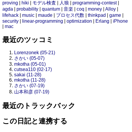
proving
|
hiki
|
モデル検査
|
人狼
|
programming-contest
|
agda
|
probability
|
quantum
|
音楽
|
coq
|
money
|
Alloy
|
lifehack
|
music
|
maude
|
プロセス代数
|
thinkpad
|
game
|
security
|
linear-programming
|
optimization
|
Erlang
|
iPhone
|
mac
最近のツッコミ
Lorenzonek (05-21)
さかい (05-07)
mkotha (05-01)
cutsea110 (02-17)
sakai (11-28)
mkotha (11-28)
さかい (07-19)
山本和彦 (07-19)
最近のトラックバック
この日記と連携する