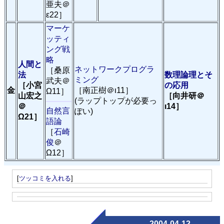
亜夫＠
ε22］
マーケ
ッティ
ング戦
略
人間と
ネットワークプログラ
［桑原
法
数理論理とそ
ミング
武夫＠
［小宮
の応用
金
［南正樹＠ι11］
Ω11］
山宏之
［向井研＠
(ラップトップが必要っ
＠
ι14］
自然言
ぽい)
Ω21］
語論
［
石崎
俊
＠
Ω12］
[
ツッコミを入れる
]
2004-04-12