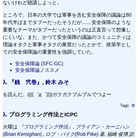
ないけれど聴講しよっと。
ところで、日本の大学では軍事を含む安全保障の議論は80
年代半ばまでタブーだったそうだが……安全保障のような
重要なテーマがタブーだったというのは正直言って想像し
にくいな。また、かつて安全保障の議論のコミュニティは
理論オタクと軍事オタクの巣窟だったとかで、政策学とし
ての安全保障論の重要性を強調していた。
安全保障論 (SFC-GC)
安全保障論ノススメ
λ.
『銭 弐巻』
,
鈴木 みそ
を読んだ。((((゜д゜))))ガクガクブルブルでつよー
Tags:
本
λ.
プログラミング作法とICPC
火曜は
『プログラミング作法』
,
ブライアン・カーニハン
(Brian Kernighan)
,
ロブ・パイク(Rob Pike)
著, 福崎 俊博 訳