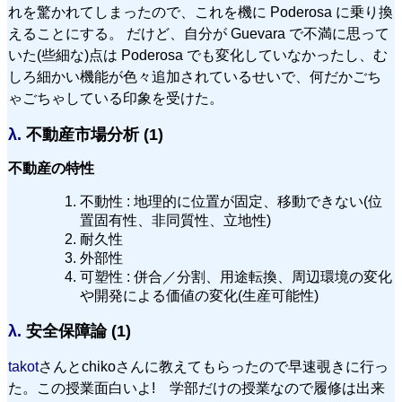
れを驚かれてしまったので、これを機に Poderosa に乗り換
えることにする。 だけど、自分が Guevara で不満に思って
いた(些細な)点は Poderosa でも変化していなかったし、む
しろ細かい機能が色々追加されているせいで、何だかごち
ゃごちゃしている印象を受けた。
λ.
不動産市場分析 (1)
不動産の特性
不動性 : 地理的に位置が固定、移動できない(位
置固有性、非同質性、立地性)
耐久性
外部性
可塑性 : 併合／分割、用途転換、周辺環境の変化
や開発による価値の変化(生産可能性)
λ.
安全保障論 (1)
takot
さんとchikoさんに教えてもらったので早速覗きに行っ
た。この授業面白いよ! 学部だけの授業なので履修は出来