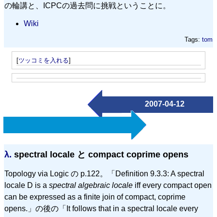
の輪講と、ICPCの過去問に挑戦ということに。
Wiki
Tags:
tom
[
ツッコミを入れる
]
2007-04-12
λ.
spectral locale と compact coprime opens
Topology via Logic の p.122。「Definition 9.3.3: A spectral
locale D is a
spectral algebraic locale
iff every compact open
can be expressed as a finite join of compact, coprime
opens.」の後の「It follows that in a spectral locale every