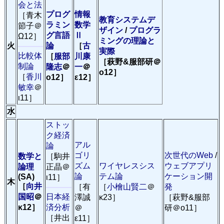
会と法
プログ
情報
［青木
教育システムデ
ラミン
数学
節子＠
ザイン
/
プログラ
グ言語
Ⅱ
Ω12］
ミングの理論と
火
論
［
古
実際
比較体
［
服部
川康
［萩野&服部研＠
制論
隆志
＠
一
＠
ο12］
［
香川
ο12］
ε12］
敏幸
＠
ι11］
水
ストッ
ク経済
アル
論
ゴリ
次世代のWeb
/
数学と
［駒井
ズム
ワイヤレスシス
ウェブアプリ
論理
正晶＠
論
テム論
ケーション開
(SA)
ι11］
木
［
向井
［有
［
小檜山賢二
＠
発
国昭
＠
日本経
澤誠
κ23］
［萩野&服部
κ12］
済分析
＠
研＠ο11］
［井出
ε11］