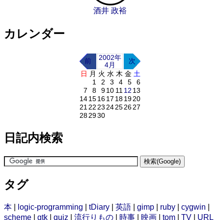
酒井 政裕
カレンダー
2002年
前
次
4月
日
月
火
水
木
金
土
1
2
3
4
5
6
7
8
9
10
11
12
13
14
15
16
17
18
19
20
21
22
23
24
25
26
27
28
29
30
日記内検索
タグ
本
|
logic-programming
|
tDiary
|
英語
|
gimp
|
ruby
|
cygwin
|
scheme
|
gtk
|
quiz
|
流行りもの
|
時事
|
映画
|
tom
|
TV
|
URL