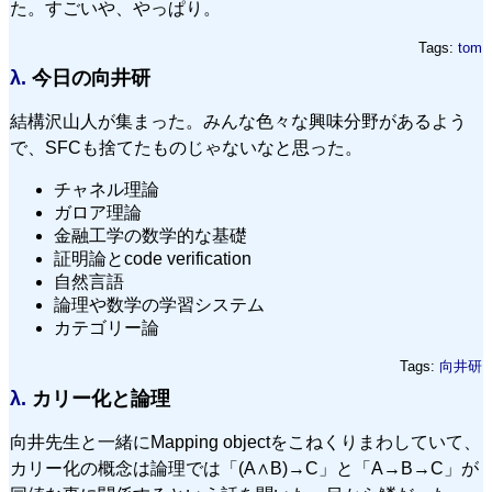
た。すごいや、やっぱり。
Tags:
tom
λ.
今日の向井研
結構沢山人が集まった。みんな色々な興味分野があるよう
で、SFCも捨てたものじゃないなと思った。
チャネル理論
ガロア理論
金融工学の数学的な基礎
証明論とcode verification
自然言語
論理や数学の学習システム
カテゴリー論
Tags:
向井研
λ.
カリー化と論理
向井先生と一緒にMapping objectをこねくりまわしていて、
カリー化の概念は論理では「(A∧B)→C」と「A→B→C」が