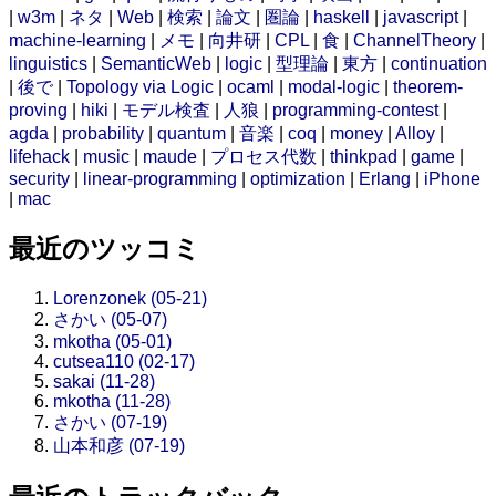
|
w3m
|
ネタ
|
Web
|
検索
|
論文
|
圏論
|
haskell
|
javascript
|
machine-learning
|
メモ
|
向井研
|
CPL
|
食
|
ChannelTheory
|
linguistics
|
SemanticWeb
|
logic
|
型理論
|
東方
|
continuation
|
後で
|
Topology via Logic
|
ocaml
|
modal-logic
|
theorem-
proving
|
hiki
|
モデル検査
|
人狼
|
programming-contest
|
agda
|
probability
|
quantum
|
音楽
|
coq
|
money
|
Alloy
|
lifehack
|
music
|
maude
|
プロセス代数
|
thinkpad
|
game
|
security
|
linear-programming
|
optimization
|
Erlang
|
iPhone
|
mac
最近のツッコミ
Lorenzonek (05-21)
さかい (05-07)
mkotha (05-01)
cutsea110 (02-17)
sakai (11-28)
mkotha (11-28)
さかい (07-19)
山本和彦 (07-19)