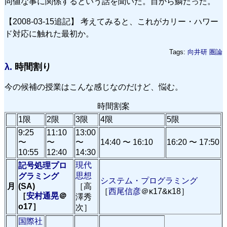
同値な事に関係するという話を聞いた。目から鱗だった。
【2008-03-15追記】 考えてみると、これがカリー・ハワー
ド対応に触れた最初か。
Tags:
向井研
圏論
λ.
時間割り
今の候補の授業はこんな感じなのだけど、悩む。
時間割案
1限
2限
3限
4限
5限
9:25
11:10
13:00
〜
〜
〜
14:40 〜 16:10
16:20 〜 17:50
10:55
12:40
14:30
現代
記号処理プロ
思想
グラミング
システム・プログラミング
月
(SA)
［高
［
西尾信彦
＠κ17&κ18］
［
安村通晃
＠
澤秀
ο17］
次］
国際社