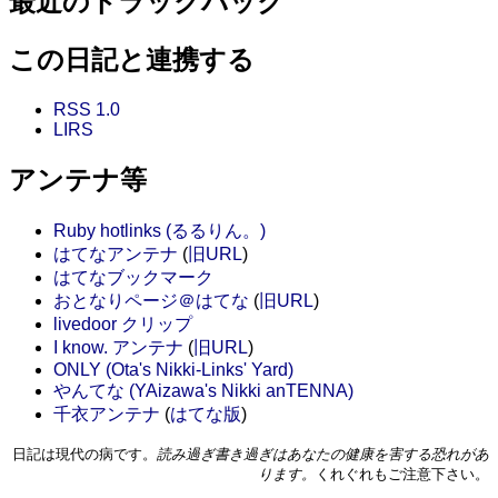
最近のトラックバック
この日記と連携する
RSS 1.0
LIRS
アンテナ等
Ruby hotlinks (るるりん。)
はてなアンテナ
(
旧URL
)
はてなブックマーク
おとなりページ＠はてな
(
旧URL
)
livedoor クリップ
I know. アンテナ
(
旧URL
)
ONLY (Ota's Nikki-Links' Yard)
やんてな (YAizawa's Nikki anTENNA)
千衣アンテナ
(
はてな版
)
日記は現代の病です。
読み過ぎ書き過ぎはあなたの健康を害する恐れがあ
ります。
くれぐれもご注意下さい。