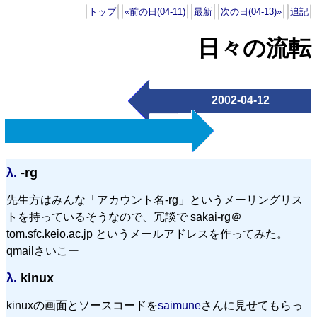
トップ
«前の日(04-11)
最新
次の日(04-13)»
追記
日々の流転
2002-04-12
λ.
-rg
先生方はみんな「アカウント名-rg」というメーリングリス
トを持っているそうなので、冗談で sakai-rg
＠
tom.sfc.keio.ac.jp というメールアドレスを作ってみた。
qmailさいこー
λ.
kinux
kinuxの画面とソースコードを
saimune
さんに見せてもらっ