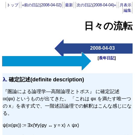
トップ
«前の日記(2008-04-02)
最新
次の日記(2008-04-04)»
月表示
編集
日々の流転
2008-04-03
[
長年日記
]
λ.
確定記述(definite description)
『圏論による論理学—高階論理とトポス』 に確定記述
ιx(φx) というものが出てきた。 「これは φx を満たす唯一つ
の x」を表す式で、一階述語論理での解釈はこんな感じにな
る。
ψ(ιx(φx)) := ∃x(∀y(φy ↔ y = x) ∧ ψx)