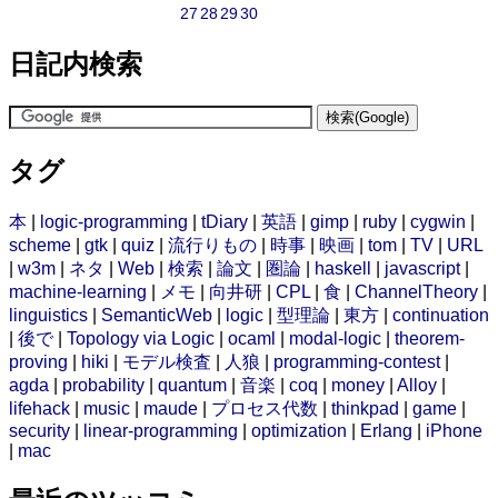
27
28
29
30
日記内検索
タグ
本
|
logic-programming
|
tDiary
|
英語
|
gimp
|
ruby
|
cygwin
|
scheme
|
gtk
|
quiz
|
流行りもの
|
時事
|
映画
|
tom
|
TV
|
URL
|
w3m
|
ネタ
|
Web
|
検索
|
論文
|
圏論
|
haskell
|
javascript
|
machine-learning
|
メモ
|
向井研
|
CPL
|
食
|
ChannelTheory
|
linguistics
|
SemanticWeb
|
logic
|
型理論
|
東方
|
continuation
|
後で
|
Topology via Logic
|
ocaml
|
modal-logic
|
theorem-
proving
|
hiki
|
モデル検査
|
人狼
|
programming-contest
|
agda
|
probability
|
quantum
|
音楽
|
coq
|
money
|
Alloy
|
lifehack
|
music
|
maude
|
プロセス代数
|
thinkpad
|
game
|
security
|
linear-programming
|
optimization
|
Erlang
|
iPhone
|
mac