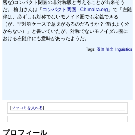
密な)コンパクト閉圏の非対称版と考えることが出来そう
だ。 檜山さんは「
コンパクト閉圏 - Chimaira.org
」で「左随
伴は、必ずしも対称でないモノイド圏でも定義できる
（が、非対称ケースで意味があるのだろうか？ 僕はよく分
からない）」と書いていたが、対称でないモノイダル圏に
おける左随伴にも意味があったようだ。
Tags:
圏論
論文
linguistics
[
ツッコミを入れる
]
プロフィール