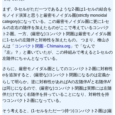
まず、0-セルがただ一つであるような2-圏は1-セルの結合を
モノイド演算と思うと厳密モノイダル圏(strictly monoidal
category)になっている。この厳密モノイダル圏に更に1-セ
ルの左右の随伴を加えたものがここで考えているコンパク
ト2-圏。一方、(厳密な)コンパクト閉圏は厳密モノイダル圏
に1-セルの左随伴と対称性を加えたもの。 つまり、檜山さ
んは「
コンパクト閉圏 - Chimaira.org
」で「なんで
『左』？」と書いていたが、この枠組みで考えると1-セルの
左随伴にちゃんとなっている。
さらに、厳密モノイダル圏としてのコンパクト2-圏に対称性
σを追加すると、(厳密な)コンパクト閉圏になるのは定義か
l
r
らして明らか。逆に対称性があればAの左随伴A
と右随伴A
は同じになるので、(厳密な)コンパクト閉圏は実際には左随
伴だけでなく右随伴を持っていることになり、対称性を持
つコンパクト2-圏になっている。
そう考えると、(1-セルをただ一つ持つ)コンパクト2-圏は(厳