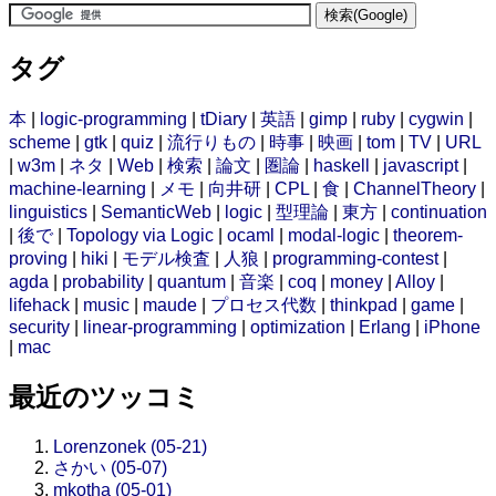
タグ
本
|
logic-programming
|
tDiary
|
英語
|
gimp
|
ruby
|
cygwin
|
scheme
|
gtk
|
quiz
|
流行りもの
|
時事
|
映画
|
tom
|
TV
|
URL
|
w3m
|
ネタ
|
Web
|
検索
|
論文
|
圏論
|
haskell
|
javascript
|
machine-learning
|
メモ
|
向井研
|
CPL
|
食
|
ChannelTheory
|
linguistics
|
SemanticWeb
|
logic
|
型理論
|
東方
|
continuation
|
後で
|
Topology via Logic
|
ocaml
|
modal-logic
|
theorem-
proving
|
hiki
|
モデル検査
|
人狼
|
programming-contest
|
agda
|
probability
|
quantum
|
音楽
|
coq
|
money
|
Alloy
|
lifehack
|
music
|
maude
|
プロセス代数
|
thinkpad
|
game
|
security
|
linear-programming
|
optimization
|
Erlang
|
iPhone
|
mac
最近のツッコミ
Lorenzonek (05-21)
さかい (05-07)
mkotha (05-01)