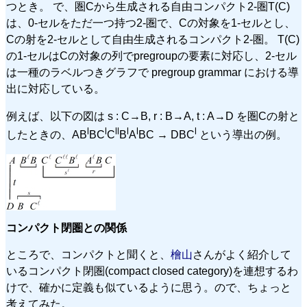
つとき。 で、圏Cから生成される自由コンパクト2-圏T(C)
は、0-セルをただ一つ持つ2-圏で、Cの対象を1-セルとし、
Cの射を2-セルとして自由生成されるコンパクト2-圏。 T(C)
の1-セルはCの対象の列でpregroupの要素に対応し、2-セル
は一種のラベルつきグラフで pregroup grammar における導
出に対応している。
例えば、以下の図は s : C→B, r : B→A, t : A→D を圏Cの射と
l
l
l
l
l
l
l
したときの、AB
BC
C
B
A
BC → DBC
という導出の例。
コンパクト閉圏との関係
ところで、コンパクトと聞くと、
檜山
さんがよく紹介して
いるコンパクト閉圏(compact closed category)を連想するわ
けで、確かに定義も似ているように思う。ので、ちょっと
考えてみた。