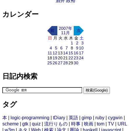
酒井 政裕
カレンダー
2007年
前
次
11月
日
月
火
水
木
金
土
1
2
3
4
5
6
7
8
9
10
11
12
13
14
15
16
17
18
19
20
21
22
23
24
25
26
27
28
29
30
日記内検索
タグ
本
|
logic-programming
|
tDiary
|
英語
|
gimp
|
ruby
|
cygwin
|
scheme
|
gtk
|
quiz
|
流行りもの
|
時事
|
映画
|
tom
|
TV
|
URL
|
w3m
|
ネタ
|
Web
|
検索
|
論文
|
圏論
|
haskell
|
javascript
|