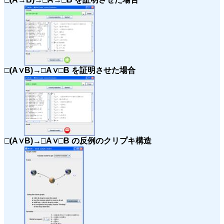
□(A∨B)→□A∨□B を証明させた場合
□(A∨B)→□A∨□B の反例のクリプキ構造