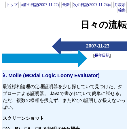
トップ
«前の日記(2007-11-22)
最新
次の日記(2007-11-24)»
月表示
編集
日々の流転
2007-11-23
[
長年日記
]
λ.
Molle (MOdal Logic Loony Evaluator)
最近様相論理の定理証明器を少し探していて見つけた、タ
ブローによる証明器。 Javaで書かれていて簡単に試せる。
ただ、複数の様相を扱えず、またKでの証明しか扱えないっ
ぽい。
スクリーンショット
□(A→B)→□A→□B を証明させた場合