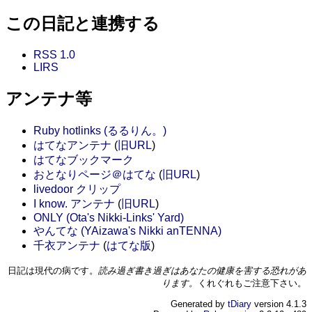
この日記と連携する
RSS 1.0
LIRS
アンテナ等
Ruby hotlinks (るるりん。)
はてなアンテナ
(
旧URL
)
はてなブックマーク
おとなりページ＠はてな
(
旧URL
)
livedoor クリップ
I know. アンテナ
(
旧URL
)
ONLY (Ota's Nikki-Links' Yard)
やんてな (YAizawa's Nikki anTENNA)
千衣アンテナ
(
はてな版
)
日記は現代の病です。
読み過ぎ書き過ぎはあなたの健康を害する恐れがあ
ります。
くれぐれもご注意下さい。
Generated by
tDiary
version 4.1.3