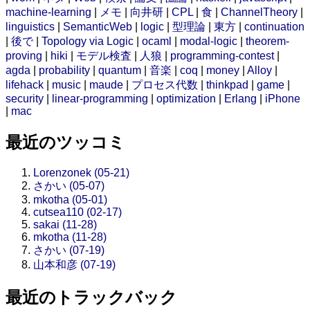
machine-learning
|
メモ
|
向井研
|
CPL
|
食
|
ChannelTheory
|
linguistics
|
SemanticWeb
|
logic
|
型理論
|
東方
|
continuation
|
後で
|
Topology via Logic
|
ocaml
|
modal-logic
|
theorem-
proving
|
hiki
|
モデル検査
|
人狼
|
programming-contest
|
agda
|
probability
|
quantum
|
音楽
|
coq
|
money
|
Alloy
|
lifehack
|
music
|
maude
|
プロセス代数
|
thinkpad
|
game
|
security
|
linear-programming
|
optimization
|
Erlang
|
iPhone
|
mac
最近のツッコミ
Lorenzonek (05-21)
さかい (05-07)
mkotha (05-01)
cutsea110 (02-17)
sakai (11-28)
mkotha (11-28)
さかい (07-19)
山本和彦 (07-19)
最近のトラックバック