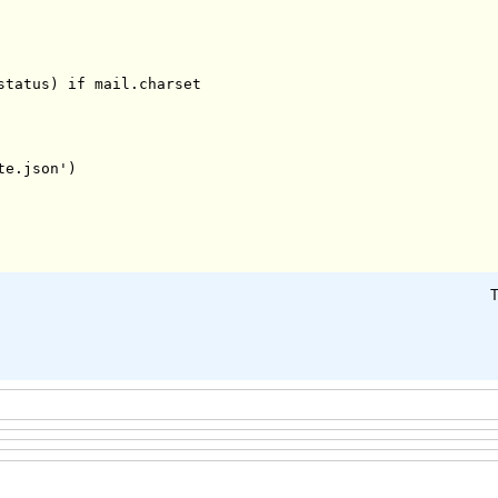
tatus) if mail.charset

T