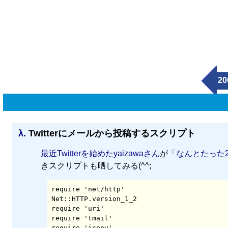
20
λ.
Twitterにメールから投稿するスクリプト
最近Twitterを始めたyaizawaさん
が
「なんとたった2
きスクリプトも晒してみる(^^;
require 'net/http'

Net::HTTP.version_1_2

require 'uri'

require 'tmail'

require 'iconv'
