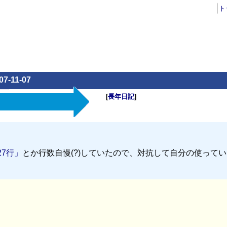
ト
07-11-07
[
長年日記
]
7行」
とか行数自慢(?)していたので、対抗して自分の使って