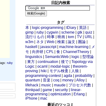
日記内検索
タグ
本
|
logic-programming
|
tDiary
|
英語
|
gimp
|
ruby
|
cygwin
|
scheme
|
gtk
|
quiz
|
流行りもの
|
時事
|
映画
|
tom
|
TV
|
URL
|
w3m
|
ネタ
|
Web
|
検索
|
論文
|
圏論
|
haskell
|
javascript
|
machine-learning
|
メ
モ
|
向井研
|
CPL
|
食
|
ChannelTheory
|
linguistics
|
SemanticWeb
|
logic
|
型理論
|
東方
|
continuation
|
後で
|
Topology via
ags:
ruby
Logic
|
ocaml
|
modal-logic
|
theorem-
proving
|
hiki
|
モデル検査
|
人狼
|
programming-contest
|
agda
|
probability
|
quantum
|
音楽
|
coq
|
money
|
Alloy
|
lifehack
|
music
|
maude
|
プロセス代数
|
thinkpad
|
game
|
security
|
linear-
programming
|
optimization
|
Erlang
|
iPhone
|
mac
最近のツッコミ