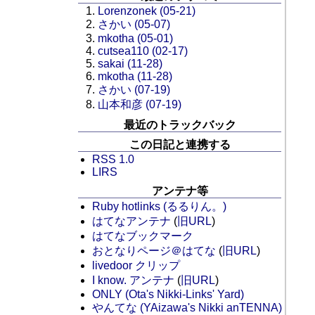
Lorenzonek (05-21)
さかい (05-07)
mkotha (05-01)
cutsea110 (02-17)
sakai (11-28)
mkotha (11-28)
さかい (07-19)
山本和彦 (07-19)
最近のトラックバック
この日記と連携する
RSS 1.0
LIRS
アンテナ等
Ruby hotlinks (るるりん。)
はてなアンテナ
(
旧URL
)
はてなブックマーク
おとなりページ＠はてな
(
旧URL
)
livedoor クリップ
I know. アンテナ
(
旧URL
)
ONLY (Ota's Nikki-Links' Yard)
やんてな (YAizawa's Nikki anTENNA)