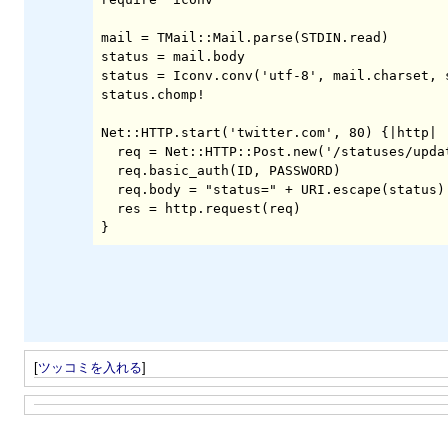
mail = TMail::Mail.parse(STDIN.read)

status = mail.body

status = Iconv.conv('utf-8', mail.charset, s
status.chomp!

Net::HTTP.start('twitter.com', 80) {|http|

  req = Net::HTTP::Post.new('/statuses/update.json')

  req.basic_auth(ID, PASSWORD)

  req.body = "status=" + URI.escape(status)

  res = http.request(req)

}
[
ツッコミを入れる
]