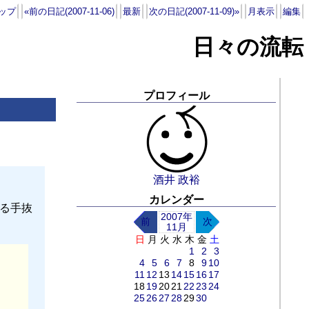
ップ
«前の日記(2007-11-06)
最新
次の日記(2007-11-09)»
月表示
編集
日々の流転
プロフィール
酒井 政裕
カレンダー
いる手抜
2007年
前
次
11月
日
月
火
水
木
金
土
1
2
3
4
5
6
7
8
9
10
11
12
13
14
15
16
17
18
19
20
21
22
23
24
25
26
27
28
29
30