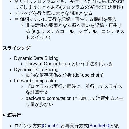
全く同じプログラムでも、実行するたびに結果が変わ
ってしまうことがある(プログラムの実行の非決定性)
デバッグを行う際に大きな問題となる
⇒ 仮想マシンに実行を記録・再生する機能を導入
非決定性の要因となる振る舞いを記録・再生す
る (e.g. システムコール、シグナル、コンテキス
トスイッチ)
スライシング
Dynamic Data Slicing
Forward Computation という手法を用いる
Dynamic Data Slicing
動的な依存関係を分析 (def-use chain)
Forward Computatin
プログラムの実行と同時に、並行してスライス
を計算する
backward computation に比較して消費するメモ
リ量が少ない
可逆実行
ロギング方式
[Chen01]
と再実行方式
[Boothe00]
があ