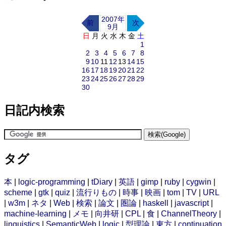
2007年
前
次
9月
日
月
火
水
木
金
土
1
2
3
4
5
6
7
8
9
10
11
12
13
14
15
16
17
18
19
20
21
22
23
24
25
26
27
28
29
30
日記内検索
タグ
本
|
logic-programming
|
tDiary
|
英語
|
gimp
|
ruby
|
cygwin
|
scheme
|
gtk
|
quiz
|
流行りもの
|
時事
|
映画
|
tom
|
TV
|
URL
|
w3m
|
ネタ
|
Web
|
検索
|
論文
|
圏論
|
haskell
|
javascript
|
machine-learning
|
メモ
|
向井研
|
CPL
|
食
|
ChannelTheory
|
linguistics
|
SemanticWeb
|
logic
|
型理論
|
東方
|
continuation