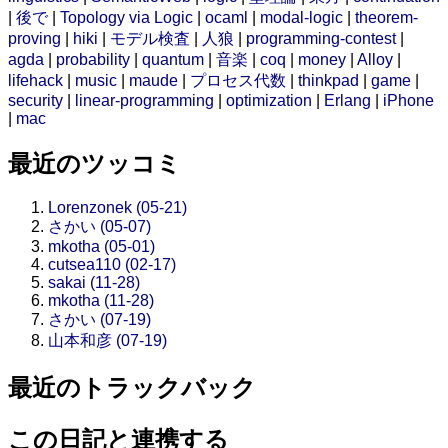
|
後で
|
Topology via Logic
|
ocaml
|
modal-logic
|
theorem-
proving
|
hiki
|
モデル検査
|
人狼
|
programming-contest
|
agda
|
probability
|
quantum
|
音楽
|
coq
|
money
|
Alloy
|
lifehack
|
music
|
maude
|
プロセス代数
|
thinkpad
|
game
|
security
|
linear-programming
|
optimization
|
Erlang
|
iPhone
|
mac
最近のツッコミ
Lorenzonek (05-21)
さかい (05-07)
mkotha (05-01)
cutsea110 (02-17)
sakai (11-28)
mkotha (11-28)
さかい (07-19)
山本和彦 (07-19)
最近のトラックバック
この日記と連携する