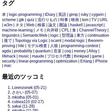
タグ
本
|
logic-programming
|
tDiary
|
英語
|
gimp
|
ruby
|
cygwin
|
scheme
|
gtk
|
quiz
|
流行りもの
|
時事
|
映画
|
tom
|
TV
|
URL
|
w3m
|
ネタ
|
Web
|
検索
|
論文
|
圏論
|
haskell
|
javascript
|
machine-learning
|
メモ
|
向井研
|
CPL
|
食
|
ChannelTheory
|
linguistics
|
SemanticWeb
|
logic
|
型理論
|
東方
|
continuation
|
後で
|
Topology via Logic
|
ocaml
|
modal-logic
|
theorem-
proving
|
hiki
|
モデル検査
|
人狼
|
programming-contest
|
agda
|
probability
|
quantum
|
音楽
|
coq
|
money
|
Alloy
|
lifehack
|
music
|
maude
|
プロセス代数
|
thinkpad
|
game
|
security
|
linear-programming
|
optimization
|
Erlang
|
iPhone
|
mac
最近のツッコミ
Lorenzonek (05-21)
さかい (05-07)
mkotha (05-01)
cutsea110 (02-17)
sakai (11-28)
mkotha (11-28)