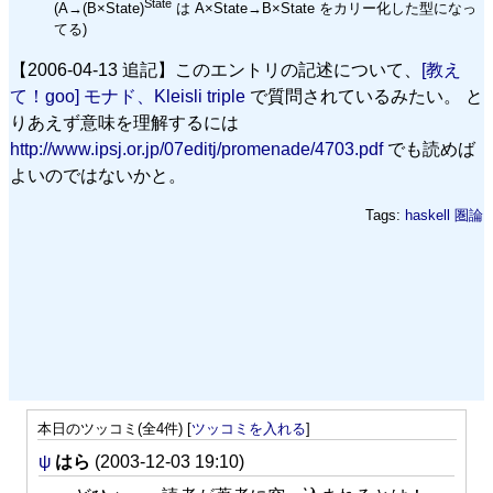
State
(A→(B×State)
は A×State→B×State をカリー化した型になっ
てる)
【2006-04-13 追記】このエントリの記述について、
[教え
て！goo] モナド、Kleisli triple
で質問されているみたい。 と
りあえず意味を理解するには
http://www.ipsj.or.jp/07editj/promenade/4703.pdf
でも読めば
よいのではないかと。
Tags:
haskell
圏論
本日のツッコミ(全4件) [
ツッコミを入れる
]
ψ
はら
(2003-12-03 19:10)