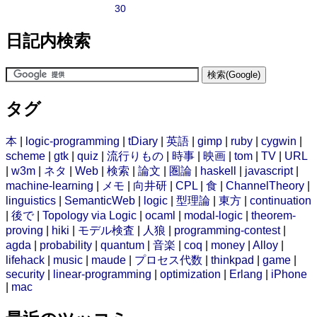
30
日記内検索
タグ
本
|
logic-programming
|
tDiary
|
英語
|
gimp
|
ruby
|
cygwin
|
scheme
|
gtk
|
quiz
|
流行りもの
|
時事
|
映画
|
tom
|
TV
|
URL
|
w3m
|
ネタ
|
Web
|
検索
|
論文
|
圏論
|
haskell
|
javascript
|
machine-learning
|
メモ
|
向井研
|
CPL
|
食
|
ChannelTheory
|
linguistics
|
SemanticWeb
|
logic
|
型理論
|
東方
|
continuation
|
後で
|
Topology via Logic
|
ocaml
|
modal-logic
|
theorem-
proving
|
hiki
|
モデル検査
|
人狼
|
programming-contest
|
agda
|
probability
|
quantum
|
音楽
|
coq
|
money
|
Alloy
|
lifehack
|
music
|
maude
|
プロセス代数
|
thinkpad
|
game
|
security
|
linear-programming
|
optimization
|
Erlang
|
iPhone
|
mac