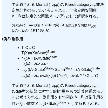
で定義される Monad (T,η,μ) の Kleisli category は非決
定性計算のモデルと考えられる。非決定的な関数
A→B は決定的な関数 A→℘(B) として解釈される。
(ちなみに、amb演算子 amb: P(A)→A も決定的な関数 Id
:
℘(A)
℘(A)→℘(A) で解釈できる)
(例2) 副作用
T: C→C
State
T(X)=(X×State)
State
η
: A→(A×State)
A
η
(x) = λs.<x,s>
A
State
State
State
μ
: ((A×State)
×State)
→(A×State)
A
X
μ
(x) = λs. eval(x(s)) (ただし eval: Y
×X →Y)
A
で定義される Monad (T,η,μ) の Kleisli category は、
(State型の状態に対する)副作用をもつ計算体系のモデ
ルと考えられる。副作用をもつ関数 A→B は副作用を
State
持たない関数 A→(B×State)
として解釈される。