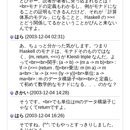
どひゃー、読者が著者に突っ込まれるとは！
<br>モナドの定義もわかるし、例がモナドにな
ることの証明もできるんだけど、それが「計算
体系のモデル」になることと、Haskell の >>=
とどう関係してるかということがぴんと来ない
んですよ。
ψ
はら
(2003-12-04 02:31)
あ、ちょっと分かった気がします。つまり
Haskell のモナドは、モナドそのものではな
く、(m, return, <<=) が Kleisli triple なんだ。よ
って<br><br>関手: (a -> b) -> (m a -> m b)<br> :
\f -> (>>= (return . f))<br>乗法: m (m a) -> m
a<br> : \x -> (x >>= (\y -> y))<br>単位: a ->
ma<br> : m のデータ構築子<br><br>と定義し
て初めて数学的なモナドになる、、、のかな？
ψ
さかい
(2003-12-04 14:28)
そうです。<br>でも単位はmのデータ構築子じ
ゃなくてreturnですよ。
ψ
はら
(2003-12-04 16:26)
そですね。(^^; でもやっとすっきりしました。