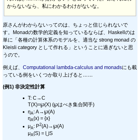
からないなら、私にわかるわけがないな。
原さんがわからないってのは、ちょっと信じられないで
す。Monadの数学的定義を知っているならば、Haskellのは
単に「各種の計算体系のモデルを、適当な strong monad の
Kleisli category として作れる」ということに過ぎないと思
うので。
例えば、
Computational lambda-calculus and monads
にも載
っている例をいくつか取り上げると……
(例1) 非決定性計算
T: C→C
T(X)=℘(X) (℘はべき集合関手)
η
: A→℘(A)
A
η
(x) = {x}
A
2
μ
: P
(A)→℘(A)
A
μ
(S) = ⋃S
A