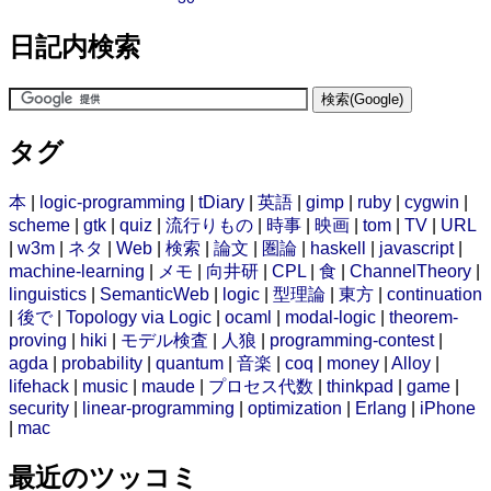
日記内検索
タグ
本
|
logic-programming
|
tDiary
|
英語
|
gimp
|
ruby
|
cygwin
|
scheme
|
gtk
|
quiz
|
流行りもの
|
時事
|
映画
|
tom
|
TV
|
URL
|
w3m
|
ネタ
|
Web
|
検索
|
論文
|
圏論
|
haskell
|
javascript
|
machine-learning
|
メモ
|
向井研
|
CPL
|
食
|
ChannelTheory
|
linguistics
|
SemanticWeb
|
logic
|
型理論
|
東方
|
continuation
|
後で
|
Topology via Logic
|
ocaml
|
modal-logic
|
theorem-
proving
|
hiki
|
モデル検査
|
人狼
|
programming-contest
|
agda
|
probability
|
quantum
|
音楽
|
coq
|
money
|
Alloy
|
lifehack
|
music
|
maude
|
プロセス代数
|
thinkpad
|
game
|
security
|
linear-programming
|
optimization
|
Erlang
|
iPhone
|
mac
最近のツッコミ