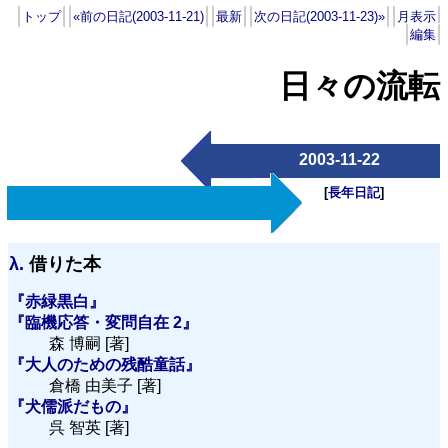
トップ
«前の日記(2003-11-21)
最新
次の日記(2003-11-23)»
月表示
編集
日々の流転
2003-11-22
[
長年日記
]
λ.
借りた本
『赤緑黒白』
『臨機応答・変問自在 2』
森 博嗣 [著]
『大人のための残酷童話』
倉橋 由美子 [著]
『犬儒派だもの』
呉 智英 [著]