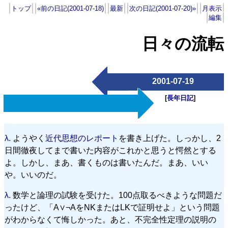
トップ
«前の日記(2001-07-18)
最新
次の日記(2001-07-20)»
月表示
編集
日々の流転
2001-07-19
[
長年日記
]
λ.
ようやく
近代思想のレポート
を書き上げた。しっかし、2
日間徹夜してまで書いた内容がこれかと思うと愕然とする
よ。しかし、まあ、書くものは書いたんだ。まあ、いい
や。いいのだ。
λ.
数学と論理の試験を受けた。100点取るべきような問題だ
ったけど、「A∨¬AをNKまたはLKで証明せよ」という問題
がわからなくて悔しかった。あと、不完全性定理の説明の