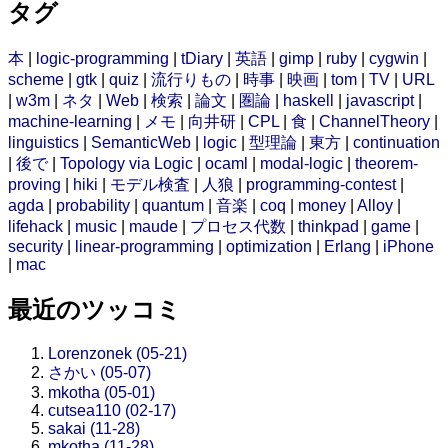
タグ
本
|
logic-programming
|
tDiary
|
英語
|
gimp
|
ruby
|
cygwin
|
scheme
|
gtk
|
quiz
|
流行りもの
|
時事
|
映画
|
tom
|
TV
|
URL
|
w3m
|
ネタ
|
Web
|
検索
|
論文
|
圏論
|
haskell
|
javascript
|
machine-learning
|
メモ
|
向井研
|
CPL
|
食
|
ChannelTheory
|
linguistics
|
SemanticWeb
|
logic
|
型理論
|
東方
|
continuation
|
後で
|
Topology via Logic
|
ocaml
|
modal-logic
|
theorem-
proving
|
hiki
|
モデル検査
|
人狼
|
programming-contest
|
agda
|
probability
|
quantum
|
音楽
|
coq
|
money
|
Alloy
|
lifehack
|
music
|
maude
|
プロセス代数
|
thinkpad
|
game
|
security
|
linear-programming
|
optimization
|
Erlang
|
iPhone
|
mac
最近のツッコミ
Lorenzonek (05-21)
さかい (05-07)
mkotha (05-01)
cutsea110 (02-17)
sakai (11-28)
mkotha (11-28)