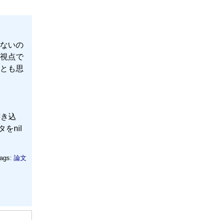
ないの
視点で
とも思
書き込
をnil
ags:
論文