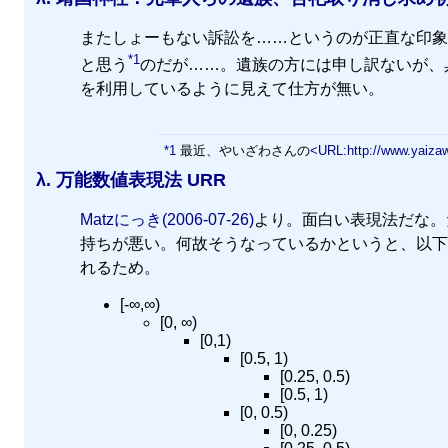
またしょーもない訴訟を……というのが正直な印象
*1
と思う
のだが……。遺族の方には申し訳ないが、
を利用しているように見えて仕方が無い。
*1
最近、やいざわさんの
<URL:http://www.yaiza
λ.
万能数値表現法 URR
Matzにっき(2006-07-26)
より。面白い表現法だな。た
持ちが悪い。何故そうなっているかというと、以下
れるため。
[-∞,∞)
[0, ∞)
[0,1)
[0.5, 1)
[0.25, 0.5)
[0.5, 1)
[0, 0.5)
[0, 0.25)