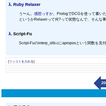
λ.
Ruby Relaxer
う〜ん。
感想っすか。
PrologでDCGを使って
というかRelaxerって何?って状態なんで、そんな
λ.
Script-Fu
Script-Fuのinterp_slib.cにaproposと
[
ツッコミを入れる
]
20