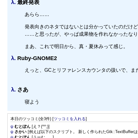
λ.
最終発表
あらら……
発表向きのネタではないとは分かっていたのだけど
……と思ったが、やっぱ成果物を作れなかったなり
まあ、これで明日から、真・夏休みって感じ。
λ.
Ruby-GNOME2
えっと、GCとリファレンスカウンタの扱いで、ま
λ.
さあ
寝よう
本日のツッコミ(全3件) [
ツッコミを入れる
]
ψ
むとぽん
[え？(^^;)]
ψ
さかい
[例えば以下のスクリプト。 新しく作られたGtk::TextBufferは解
ψ
むとぽん
[うーむ...。]