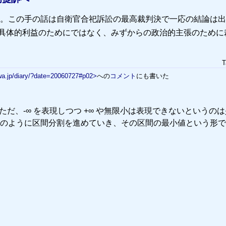
。この手の話は自衛官合祀訴訟の最高裁判決で一応の結論は出
具体的利益のためにではなく、みずからの政治的主張のために
T
wa.jp/diary/?date=20060727#p02>
への
コメント
にも書いた
だ、-∞ を表現しつつ +∞ や無限小は表現できないというの
のように区間分割を進めていき、その区間の最小値という形で