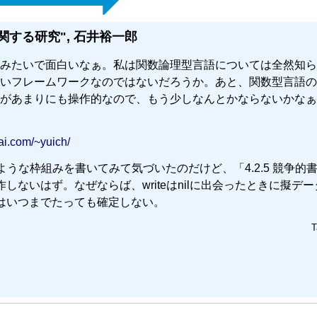
する研究", 石井裕一郎
みたいで面白いなぁ。私は関数論理型言語については全然知ら
いフレームワークなのではないだろうか。あと、関数型言語の
があまりにも操作的なので、もう少しなんとかならないかなぁ
ai.com/~yuich/
dベースの似たような枠組みを書いてみて気づいたのだけど、「4.2.5 競争的
しないはず。なぜならば、writeはnilに出会ったときに擬データ
端はいつまでたっても確定しない。
T