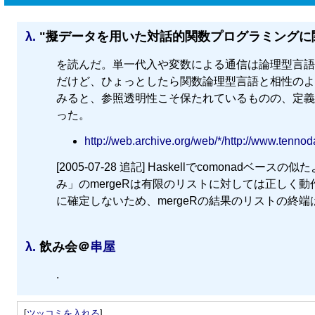
λ.
"擬データを用いた対話的関数プログラミングに関
を読んだ。単一代入や変数による通信は論理型言語
だけど、ひょっとしたら関数論理型言語と相性のよ
みると、参照透明性こそ保たれているものの、定義
った。
http://web.archive.org/web/*/http://www.tennod
[2005-07-28 追記] Haskellでcomona
み」のmergeRは有限のリストに対しては正しく動作
に確定しないため、mergeRの結果のリストの終
λ.
飲み会＠
串屋
.
[
ツッコミを入れる
]