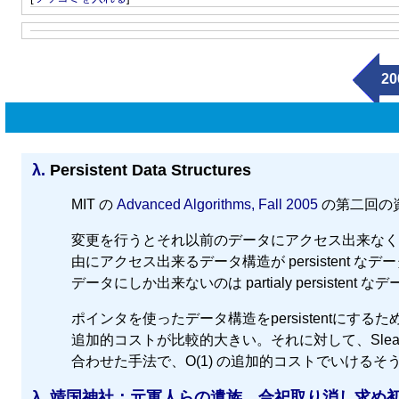
20
λ.
Persistent Data Structures
MIT の
Advanced Algorithms, Fall 2005
の第二回の
変更を行うとそれ以前のデータにアクセス出来なくなる
由にアクセス出来るデータ構造が persistent
データにしか出来ないのは partialy persistent 
ポインタを使ったデータ構造をpersistentにするための一
追加的コストが比較的大きい。それに対して、Sleator と 
合わせた手法で、O(1) の追加的コストでいけるそ
λ.
靖国神社：元軍人らの遺族、合祀取り消し求め