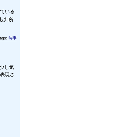
ている
裁判所
ags:
時事
は少し気
表現さ