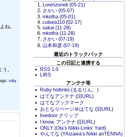
Lorenzonek (05-21)
さかい (05-07)
mkotha (05-01)
cutsea110 (02-17)
よね。
sakai (11-28)
mkotha (11-28)
さかい (07-19)
山本和彦 (07-19)
最近のトラックバック
この日記と連携する
RSS 1.0
よう。
LIRS
ags:
ruby
アンテナ等
Ruby hotlinks (るるりん。)
はてなアンテナ
(
旧URL
)
はてなブックマーク
おとなりページ＠はてな
(
旧URL
)
livedoor クリップ
I know. アンテナ
(
旧URL
)
ONLY (Ota's Nikki-Links' Yard)
やんてな (YAizawa's Nikki anTENNA)