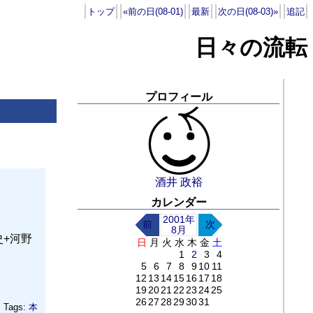
トップ
«前の日(08-01)
最新
次の日(08-03)»
追記
日々の流転
プロフィール
酒井 政裕
カレンダー
2001年
前
次
8月
史+河野
日
月
火
水
木
金
土
1
2
3
4
5
6
7
8
9
10
11
12
13
14
15
16
17
18
19
20
21
22
23
24
25
26
27
28
29
30
31
Tags:
本