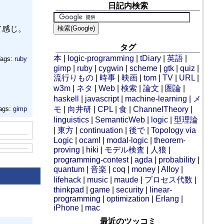
日記内検索
て感じ。
タグ
本
|
logic-programming
|
tDiary
|
英語
|
ags:
ruby
gimp
|
ruby
|
cygwin
|
scheme
|
gtk
|
quiz
|
流行りもの
|
時事
|
映画
|
tom
|
TV
|
URL
|
w3m
|
ネタ
|
Web
|
検索
|
論文
|
圏論
|
。
haskell
|
javascript
|
machine-learning
|
メ
ags:
gimp
モ
|
向井研
|
CPL
|
食
|
ChannelTheory
|
linguistics
|
SemanticWeb
|
logic
|
型理論
|
東方
|
continuation
|
後で
|
Topology via
Logic
|
ocaml
|
modal-logic
|
theorem-
proving
|
hiki
|
モデル検査
|
人狼
|
programming-contest
|
agda
|
probability
|
quantum
|
音楽
|
coq
|
money
|
Alloy
|
lifehack
|
music
|
maude
|
プロセス代数
|
thinkpad
|
game
|
security
|
linear-
programming
|
optimization
|
Erlang
|
iPhone
|
mac
最近のツッコミ