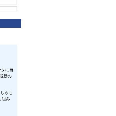
ータに自
は最新の
、どちらも
点を組み