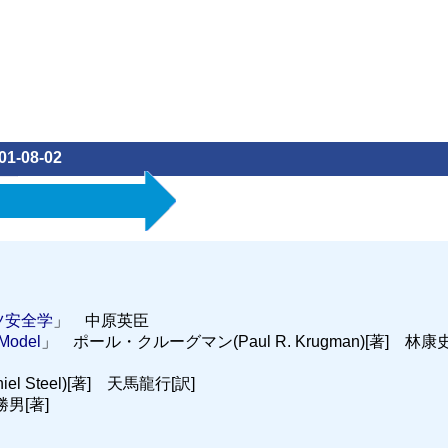
01-08-02
ツ安全学
」 中原英臣
Model
」 ポール・クルーグマン(Paul R. Krugman)[著] 林康
 Steel)[著] 天馬龍行[訳]
男[著]