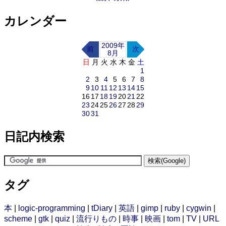
カレンダー
2009年
前
次
8月
日
月
火
水
木
金
土
1
2
3
4
5
6
7
8
9
10
11
12
13
14
15
16
17
18
19
20
21
22
23
24
25
26
27
28
29
30
31
日記内検索
タグ
本
|
logic-programming
|
tDiary
|
英語
|
gimp
|
ruby
|
cygwin
|
scheme
|
gtk
|
quiz
|
流行りもの
|
時事
|
映画
|
tom
|
TV
|
URL