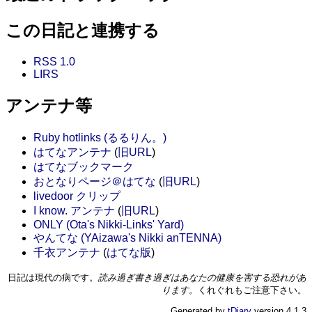
この日記と連携する
RSS 1.0
LIRS
アンテナ等
Ruby hotlinks (るるりん。)
はてなアンテナ
(
旧URL
)
はてなブックマーク
おとなりページ＠はてな
(
旧URL
)
livedoor クリップ
I know. アンテナ
(
旧URL
)
ONLY (Ota's Nikki-Links' Yard)
やんてな (YAizawa's Nikki anTENNA)
千衣アンテナ
(
はてな版
)
日記は現代の病です。
読み過ぎ書き過ぎはあなたの健康を害する恐れがあ
ります。
くれぐれもご注意下さい。
Generated by
tDiary
version 4.1.3