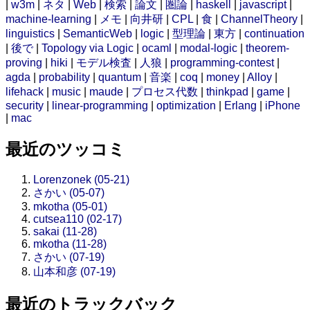
|
w3m
|
ネタ
|
Web
|
検索
|
論文
|
圏論
|
haskell
|
javascript
|
machine-learning
|
メモ
|
向井研
|
CPL
|
食
|
ChannelTheory
|
linguistics
|
SemanticWeb
|
logic
|
型理論
|
東方
|
continuation
|
後で
|
Topology via Logic
|
ocaml
|
modal-logic
|
theorem-
proving
|
hiki
|
モデル検査
|
人狼
|
programming-contest
|
agda
|
probability
|
quantum
|
音楽
|
coq
|
money
|
Alloy
|
lifehack
|
music
|
maude
|
プロセス代数
|
thinkpad
|
game
|
security
|
linear-programming
|
optimization
|
Erlang
|
iPhone
|
mac
最近のツッコミ
Lorenzonek (05-21)
さかい (05-07)
mkotha (05-01)
cutsea110 (02-17)
sakai (11-28)
mkotha (11-28)
さかい (07-19)
山本和彦 (07-19)
最近のトラックバック