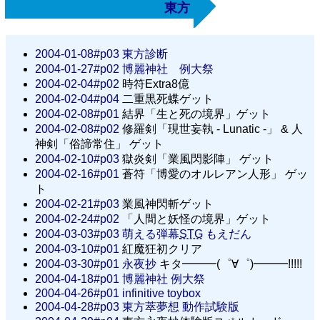
東方
2004-01-08#p03
東方診断
2004-01-27#p02
博麗神社 例大祭
2004-02-04#p02
時符Extra8億
2004-02-04#p04
二重黒死蝶ゲット
2004-02-08#p01
結界「生と死の境界」ゲット
2004-02-08#p02
修羅剣「現世妄執 - Lunatic -」 & 人
神剣「俗諦常住」 ゲット
2004-02-10#p03
獄炎剣「業風閃影陣」 ゲット
2004-02-16#p01
蒼符「博愛のオルレアン人形」 ゲッ
ト
2004-02-21#p03
業風神閃斬ゲット
2004-02-24#p02
「人間と妖怪の境界」ゲット
2004-03-03#p03
萌える弾幕
STG
もえだん
2004-03-10#p01
紅魔狂初クリア
2004-03-30#p01
永夜抄
キタ━━━(゜∀゜)━━━!!!!!
2004-04-18#p01
博麗神社 例大祭
2004-04-26#p01
infinitive toybox
2004-04-28#p03
東方萃夢想 動作試験版