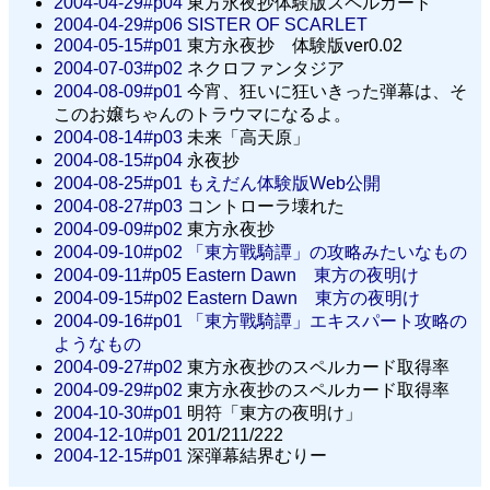
2004-04-29#p04
東方永夜抄体験版スペルカード
2004-04-29#p06
SISTER OF SCARLET
2004-05-15#p01
東方永夜抄 体験版ver0.02
2004-07-03#p02
ネクロファンタジア
2004-08-09#p01
今宵、狂いに狂いきった弾幕は、そ
このお嬢ちゃんのトラウマになるよ。
2004-08-14#p03
未来「高天原」
2004-08-15#p04
永夜抄
2004-08-25#p01
もえだん体験版Web公開
2004-08-27#p03
コントローラ壊れた
2004-09-09#p02
東方永夜抄
2004-09-10#p02
「東方戰騎譚」の攻略みたいなもの
2004-09-11#p05
Eastern Dawn 東方の夜明け
2004-09-15#p02
Eastern Dawn 東方の夜明け
2004-09-16#p01
「東方戰騎譚」エキスパート攻略の
ようなもの
2004-09-27#p02
東方永夜抄のスペルカード取得率
2004-09-29#p02
東方永夜抄のスペルカード取得率
2004-10-30#p01
明符「東方の夜明け」
2004-12-10#p01
201/211/222
2004-12-15#p01
深弾幕結界むりー