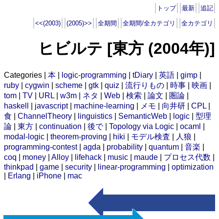
トップ
最新
追記
<<(2003)
(2005)>>
全期間
全期間/全カテゴリ
全カテゴリ
ヒビルテ [東方 (2004年)]
Categories |
本
|
logic-programming
|
tDiary
|
英語
|
gimp
|
ruby
|
cygwin
|
scheme
|
gtk
|
quiz
|
流行りもの
|
時事
|
映画
|
tom
|
TV
|
URL
|
w3m
|
ネタ
|
Web
|
検索
|
論文
|
圏論
|
haskell
|
javascript
|
machine-learning
|
メモ
|
向井研
|
CPL
|
食
|
ChannelTheory
|
linguistics
|
SemanticWeb
|
logic
|
型理
論
|
東方
|
continuation
|
後で
|
Topology via Logic
|
ocaml
|
modal-logic
|
theorem-proving
|
hiki
|
モデル検査
|
人狼
|
programming-contest
|
agda
|
probability
|
quantum
|
音楽
|
coq
|
money
|
Alloy
|
lifehack
|
music
|
maude
|
プロセス代数
|
thinkpad
|
game
|
security
|
linear-programming
|
optimization
|
Erlang
|
iPhone
|
mac