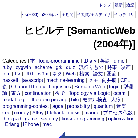
トップ
最新
追記
<<(2003)
(2005)>>
全期間
全期間/全カテゴリ
全カテゴリ
ヒビルテ [SemanticWeb
(2004年)]
Categories |
本
|
logic-programming
|
tDiary
|
英語
|
gimp
|
ruby
|
cygwin
|
scheme
|
gtk
|
quiz
|
流行りもの
|
時事
|
映画
|
tom
|
TV
|
URL
|
w3m
|
ネタ
|
Web
|
検索
|
論文
|
圏論
|
haskell
|
javascript
|
machine-learning
|
メモ
|
向井研
|
CPL
|
食
|
ChannelTheory
|
linguistics
|
SemanticWeb
|
logic
|
型理
論
|
東方
|
continuation
|
後で
|
Topology via Logic
|
ocaml
|
modal-logic
|
theorem-proving
|
hiki
|
モデル検査
|
人狼
|
programming-contest
|
agda
|
probability
|
quantum
|
音楽
|
coq
|
money
|
Alloy
|
lifehack
|
music
|
maude
|
プロセス代数
|
thinkpad
|
game
|
security
|
linear-programming
|
optimization
|
Erlang
|
iPhone
|
mac