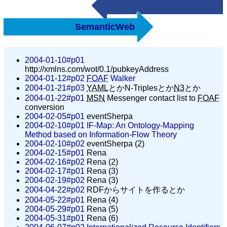
SemanticWeb
2004-01-10#p01
http://xmlns.com/wot/0.1/pubkeyAddress
2004-01-12#p02
FOAF
Walker
2004-01-21#p03
YAML
とかN-Triplesとか
N3
とか
2004-01-22#p01
MSN
Messenger contact list to
FOAF
conversion
2004-02-05#p01
eventSherpa
2004-02-10#p01
IF-Map: An Ontology-Mapping
Method based on Information-Flow Theory
2004-02-10#p02
eventSherpa (2)
2004-02-15#p01
Rena
2004-02-16#p02
Rena (2)
2004-02-17#p01
Rena (3)
2004-02-19#p02
Rena (3)
2004-04-22#p02
RDFからサイトを作るとか
2004-05-22#p01
Rena (4)
2004-05-29#p01
Rena (5)
2004-05-31#p01
Rena (6)