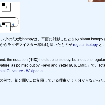
タングルとリンクの3次元isotopyは、平面に射影したときの planar isotop
からライデマイスター移動Iを除いたものが
regular isotopy
と
d, the equation (中略) holds up to isotopy, but not up to regula
rvature, as pointed out by Freyd and Yetter [9, p. 169]).」で、Tota
otal Curvature - Wikipedia
twistの例で、部分圏C
に制限している理由がよく分からなかった
〜
T