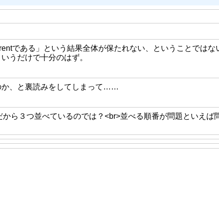
3つの図がcoherentである」という結果全体が保たれない、ということでは
というだけで十分のはず。
のか、と裏読みをしてしまって……
、だから３つ並べているのでは？<br>並べる順番が問題といえば