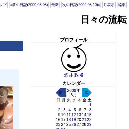
ップ
«前の日記(2009-08-08)
最新
次の日記(2009-08-10)»
月表示
編集
日々の流転
プロフィール
酒井 政裕
カレンダー
2009年
前
次
8月
日
月
火
水
木
金
土
1
2
3
4
5
6
7
8
9
10
11
12
13
14
15
16
17
18
19
20
21
22
23
24
25
26
27
28
29