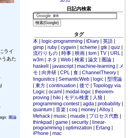
30
31
日記内検索
タグ
本
|
logic-programming
|
tDiary
|
英語
|
gimp
|
ruby
|
cygwin
|
scheme
|
gtk
|
quiz
|
y にライ
流行りもの
|
時事
|
映画
|
tom
|
TV
|
URL
|
いうあた
w3m
|
ネタ
|
Web
|
検索
|
論文
|
圏論
|
haskell
|
javascript
|
machine-learning
|
メ
モ
|
向井研
|
CPL
|
食
|
ChannelTheory
|
r
linguistics
|
SemanticWeb
|
logic
|
型理論
|
東方
|
continuation
|
後で
|
Topology via
l
Logic
|
ocaml
|
modal-logic
|
theorem-
proving
|
hiki
|
モデル検査
|
人狼
|
programming-contest
|
agda
|
probability
|
。
quantum
|
音楽
|
coq
|
money
|
Alloy
|
lifehack
|
music
|
maude
|
プロセス代数
|
ags:
圏論
thinkpad
|
game
|
security
|
linear-
programming
|
optimization
|
Erlang
|
iPhone
|
mac