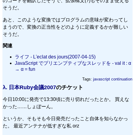
のコードを翻訳したそうで、拡張構文(?)もそのまま使える
そうだ。
あと、このような変換ではプログラムの意味が変わってし
まうので、変換の正当性をどのように定義するかが難しい
そうだ。
関連
ライフ - L'eclat des jours(2007-04-15)
JavaScript でプリエンプティブなスレッドを - val it : α
→ α = fun
Tags:
javascript
continuation
λ.
日本Ruby会議2007
のチケット
今日10:00に発売で13:30頃に売り切れだったとか。 買えな
かった……しょぼーん。
というか、そもそも今日発売だったこと自体を知らなかっ
た。 最近アンテナが低すぎな私 orz