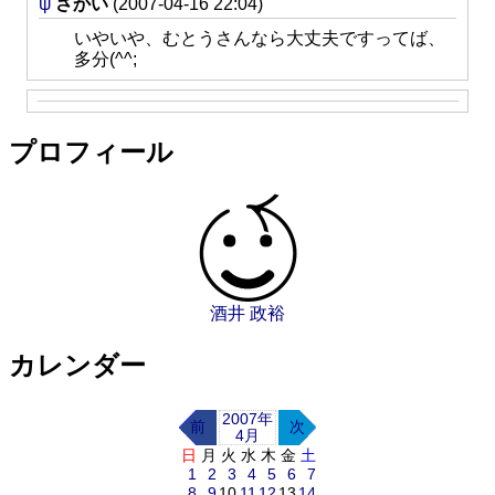
ψ
さかい
(2007-04-16 22:04)
いやいや、むとうさんなら大丈夫ですってば、
多分(^^;
プロフィール
酒井 政裕
カレンダー
2007年
前
次
4月
日
月
火
水
木
金
土
1
2
3
4
5
6
7
8
9
10
11
12
13
14