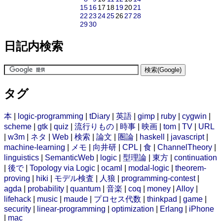
15
16
17
18
19
20
21
22
23
24
25
26
27
28
29
30
日記内検索
タグ
本
|
logic-programming
|
tDiary
|
英語
|
gimp
|
ruby
|
cygwin
|
scheme
|
gtk
|
quiz
|
流行りもの
|
時事
|
映画
|
tom
|
TV
|
URL
|
w3m
|
ネタ
|
Web
|
検索
|
論文
|
圏論
|
haskell
|
javascript
|
machine-learning
|
メモ
|
向井研
|
CPL
|
食
|
ChannelTheory
|
linguistics
|
SemanticWeb
|
logic
|
型理論
|
東方
|
continuation
|
後で
|
Topology via Logic
|
ocaml
|
modal-logic
|
theorem-
proving
|
hiki
|
モデル検査
|
人狼
|
programming-contest
|
agda
|
probability
|
quantum
|
音楽
|
coq
|
money
|
Alloy
|
lifehack
|
music
|
maude
|
プロセス代数
|
thinkpad
|
game
|
security
|
linear-programming
|
optimization
|
Erlang
|
iPhone
|
mac