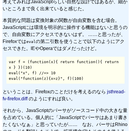
考えてみればJavaScriptらしい自然な設計ではあるが、細か
いところまで良く出来ていると感じた。
本質的な問題は変換対象の関数が自由変数を含む場合。
JavaScriptには環境を明示的に操作する機能はないと思うの
で、自由変数にアクセスできないはず。 ……と思ったが、
Firefoxでは
の第二引数を使うことで以下のようにアク
eval
セスできた。IEやOperaではダメだったけど。
var f = (function(x){ return function(){ return 
x } })(10)

eval("x", f) //=> 10

eval("function(z){x=z}", f)(100)
ということは、Firefoxのことだけを考えるのなら
jsthread-
fv-firefox.diff
のようにすれば良い。
それから、JavaScriptのパーサがソースコード中の大きな量
を占めている。個人的に「JavaScriptでパーサはあまり書き
たくないなぁ」と思っていたが…… なお、パーサはRhino