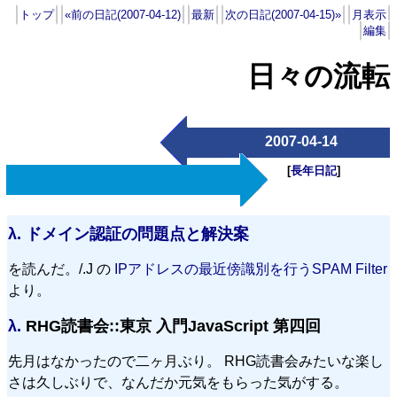
トップ
«前の日記(2007-04-12)
最新
次の日記(2007-04-15)»
月表示
編集
日々の流転
2007-04-14
[
長年日記
]
λ.
ドメイン認証の問題点と解決案
を読んだ。/.J の
IPアドレスの最近傍識別を行うSPAM Filter
より。
λ.
RHG読書会::東京 入門JavaScript 第四回
先月はなかったので二ヶ月ぶり。 RHG読書会みたいな楽し
さは久しぶりで、なんだか元気をもらった気がする。