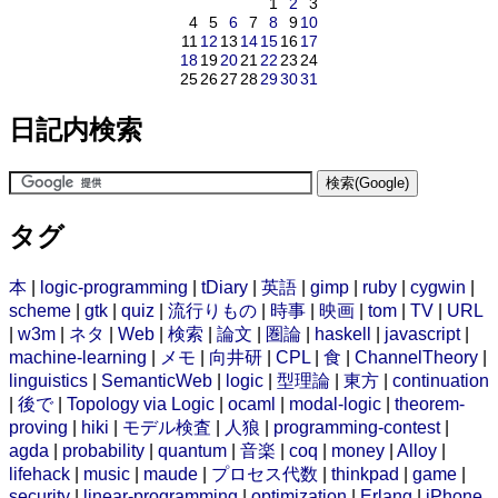
1
2
3
4
5
6
7
8
9
10
11
12
13
14
15
16
17
18
19
20
21
22
23
24
25
26
27
28
29
30
31
日記内検索
タグ
本
|
logic-programming
|
tDiary
|
英語
|
gimp
|
ruby
|
cygwin
|
scheme
|
gtk
|
quiz
|
流行りもの
|
時事
|
映画
|
tom
|
TV
|
URL
|
w3m
|
ネタ
|
Web
|
検索
|
論文
|
圏論
|
haskell
|
javascript
|
machine-learning
|
メモ
|
向井研
|
CPL
|
食
|
ChannelTheory
|
linguistics
|
SemanticWeb
|
logic
|
型理論
|
東方
|
continuation
|
後で
|
Topology via Logic
|
ocaml
|
modal-logic
|
theorem-
proving
|
hiki
|
モデル検査
|
人狼
|
programming-contest
|
agda
|
probability
|
quantum
|
音楽
|
coq
|
money
|
Alloy
|
lifehack
|
music
|
maude
|
プロセス代数
|
thinkpad
|
game
|
security
|
linear-programming
|
optimization
|
Erlang
|
iPhone