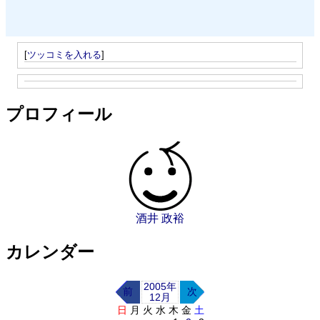
[
ツッコミを入れる
]
プロフィール
酒井 政裕
カレンダー
2005年
前
次
12月
日
月
火
水
木
金
土