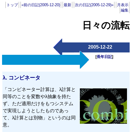
トップ
«前の日記(2005-12-20)
最新
次の日記(2005-12-29)»
月表示
編集
日々の流転
2005-12-22
[
長年日記
]
λ.
コンビネータ
「コンビネーター計算は、λ計算と
同等のことを変数やλ抽象を持た
ず、ただ適用だけをもつシステム
で実現しようとしたものであっ
て、λ計算とは別物」というのは同
意。