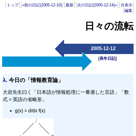
トップ
«前の日記(2005-12-10)
最新
次の日記(2005-12-14)»
月表示
編集
日々の流転
2005-12-12
[
長年日記
]
λ.
今日の「情報教育論」
大岩先生曰く「日本語が情報処理に一番適した言語」「数
式 = 英語の省略形」
g(x) = d/dx f(x)