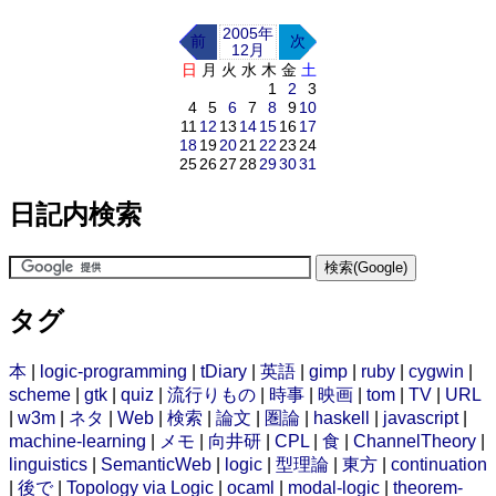
2005年
前
次
12月
日
月
火
水
木
金
土
1
2
3
4
5
6
7
8
9
10
11
12
13
14
15
16
17
18
19
20
21
22
23
24
25
26
27
28
29
30
31
日記内検索
タグ
本
|
logic-programming
|
tDiary
|
英語
|
gimp
|
ruby
|
cygwin
|
scheme
|
gtk
|
quiz
|
流行りもの
|
時事
|
映画
|
tom
|
TV
|
URL
|
w3m
|
ネタ
|
Web
|
検索
|
論文
|
圏論
|
haskell
|
javascript
|
machine-learning
|
メモ
|
向井研
|
CPL
|
食
|
ChannelTheory
|
linguistics
|
SemanticWeb
|
logic
|
型理論
|
東方
|
continuation
|
後で
|
Topology via Logic
|
ocaml
|
modal-logic
|
theorem-