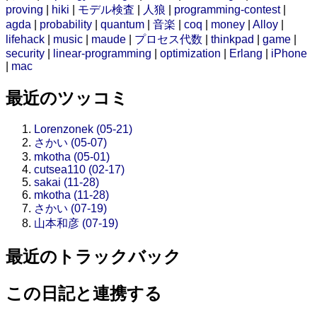
proving
|
hiki
|
モデル検査
|
人狼
|
programming-contest
|
agda
|
probability
|
quantum
|
音楽
|
coq
|
money
|
Alloy
|
lifehack
|
music
|
maude
|
プロセス代数
|
thinkpad
|
game
|
security
|
linear-programming
|
optimization
|
Erlang
|
iPhone
|
mac
最近のツッコミ
Lorenzonek (05-21)
さかい (05-07)
mkotha (05-01)
cutsea110 (02-17)
sakai (11-28)
mkotha (11-28)
さかい (07-19)
山本和彦 (07-19)
最近のトラックバック
この日記と連携する