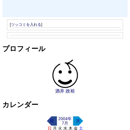
[
ツッコミを入れる
]
プロフィール
酒井 政裕
カレンダー
2004年
前
次
7月
日
月
火
水
木
金
土