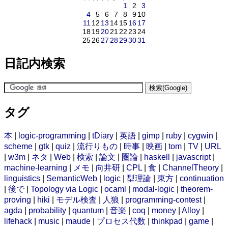
1
2
3
4
5
6
7
8
9
10
11
12
13
14
15
16
17
18
19
20
21
22
23
24
25
26
27
28
29
30
31
日記内検索
タグ
本
|
logic-programming
|
tDiary
|
英語
|
gimp
|
ruby
|
cygwin
|
scheme
|
gtk
|
quiz
|
流行りもの
|
時事
|
映画
|
tom
|
TV
|
URL
|
w3m
|
ネタ
|
Web
|
検索
|
論文
|
圏論
|
haskell
|
javascript
|
machine-learning
|
メモ
|
向井研
|
CPL
|
食
|
ChannelTheory
|
linguistics
|
SemanticWeb
|
logic
|
型理論
|
東方
|
continuation
|
後で
|
Topology via Logic
|
ocaml
|
modal-logic
|
theorem-
proving
|
hiki
|
モデル検査
|
人狼
|
programming-contest
|
agda
|
probability
|
quantum
|
音楽
|
coq
|
money
|
Alloy
|
lifehack
|
music
|
maude
|
プロセス代数
|
thinkpad
|
game
|