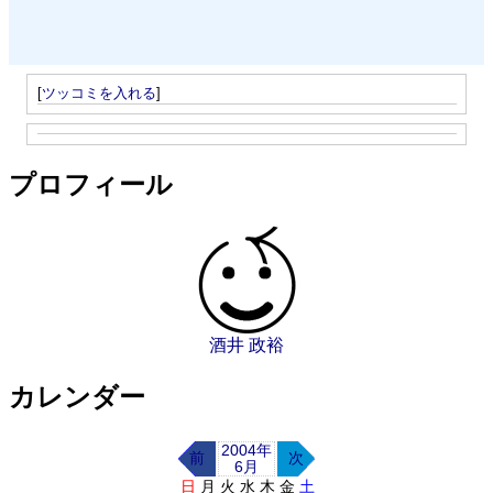
[
ツッコミを入れる
]
プロフィール
酒井 政裕
カレンダー
2004年
前
次
6月
日
月
火
水
木
金
土