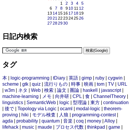
1
2
3
4
5
6
7
8
9
10
11
12
13
14
15
16
17
18
19
20
21
22
23
24
25
26
27
28
29
30
日記内検索
タグ
本
|
logic-programming
|
tDiary
|
英語
|
gimp
|
ruby
|
cygwin
|
scheme
|
gtk
|
quiz
|
流行りもの
|
時事
|
映画
|
tom
|
TV
|
URL
|
w3m
|
ネタ
|
Web
|
検索
|
論文
|
圏論
|
haskell
|
javascript
|
machine-learning
|
メモ
|
向井研
|
CPL
|
食
|
ChannelTheory
|
linguistics
|
SemanticWeb
|
logic
|
型理論
|
東方
|
continuation
|
後で
|
Topology via Logic
|
ocaml
|
modal-logic
|
theorem-
proving
|
hiki
|
モデル検査
|
人狼
|
programming-contest
|
agda
|
probability
|
quantum
|
音楽
|
coq
|
money
|
Alloy
|
lifehack
|
music
|
maude
|
プロセス代数
|
thinkpad
|
game
|