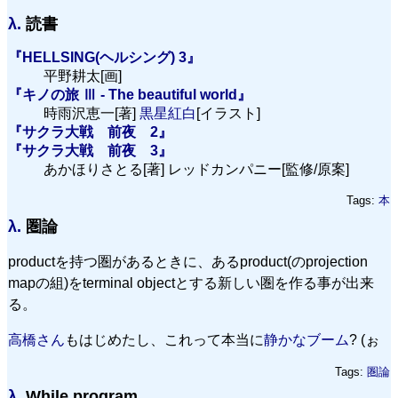
λ.
読書
『HELLSING(ヘルシング) 3』
平野耕太[画]
『キノの旅 Ⅲ - The beautiful world』
時雨沢恵一[著]
黒星紅白
[イラスト]
『サクラ大戦 前夜 2』
『サクラ大戦 前夜 3』
あかほりさとる[著] レッドカンパニー[監修/原案]
Tags:
本
λ.
圏論
productを持つ圏があるときに、あるproduct(のprojection
mapの組)をterminal objectとする新しい圏を作る事が出来
る。
高橋さん
もはじめたし、これって本当に
静かなブーム
? (ぉ
Tags:
圏論
λ.
While program