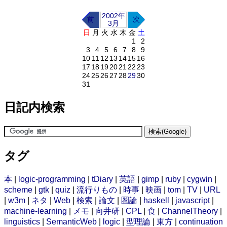
2002年
前
次
3月
日
月
火
水
木
金
土
1
2
3
4
5
6
7
8
9
10
11
12
13
14
15
16
17
18
19
20
21
22
23
24
25
26
27
28
29
30
31
日記内検索
タグ
本
|
logic-programming
|
tDiary
|
英語
|
gimp
|
ruby
|
cygwin
|
scheme
|
gtk
|
quiz
|
流行りもの
|
時事
|
映画
|
tom
|
TV
|
URL
|
w3m
|
ネタ
|
Web
|
検索
|
論文
|
圏論
|
haskell
|
javascript
|
machine-learning
|
メモ
|
向井研
|
CPL
|
食
|
ChannelTheory
|
linguistics
|
SemanticWeb
|
logic
|
型理論
|
東方
|
continuation