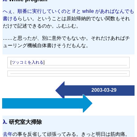
へぇ
、
順番に実行していくのと if と while があればなんでも
書ける
らしい。ということは原始帰納的でない関数もそれ
だけで記述できるのか。ふむふむ。
……と思ったが、別に意外でもないか。それだけあればチ
ューリング機械自体書けそうだもんな。
[
ツッコミを入れる
]
2003-03-29
λ.
研究室大掃除
去年
の事を反省して頑張ってみる。きっと明日は筋肉痛。