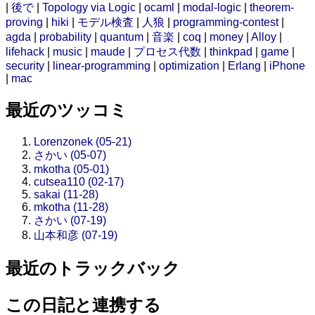
|
後で
|
Topology via Logic
|
ocaml
|
modal-logic
|
theorem-
proving
|
hiki
|
モデル検査
|
人狼
|
programming-contest
|
agda
|
probability
|
quantum
|
音楽
|
coq
|
money
|
Alloy
|
lifehack
|
music
|
maude
|
プロセス代数
|
thinkpad
|
game
|
security
|
linear-programming
|
optimization
|
Erlang
|
iPhone
|
mac
最近のツッコミ
Lorenzonek (05-21)
さかい (05-07)
mkotha (05-01)
cutsea110 (02-17)
sakai (11-28)
mkotha (11-28)
さかい (07-19)
山本和彦 (07-19)
最近のトラックバック
この日記と連携する