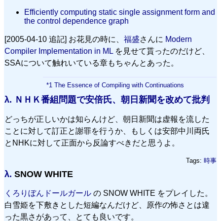
Efficiently computing static single assignment form and
the control dependence graph
[2005-04-10 追記] お花見の時に、
福盛
さんに
Modern
Compiler Implementation in ML
を見せて貰ったのだけど、
SSAについて触れいている章もちゃんとあった。
*1
The Essence of Compiling with Continuations
λ.
ＮＨＫ番組問題で安倍氏、朝日新聞を改めて批判
どっちが正しいかは知らんけど、朝日新聞は虚報を流した
ことに対して訂正と謝罪を行うか、もしくは安部中川両氏
とNHKに対して正面から反論すべきだと思うよ。
Tags:
時事
λ.
SNOW WHITE
くろりぼんドールガール
の SNOW WHITE をプレイした。
白雪姫を下敷きとした短編なんだけど、原作の怖さとは違
った黒さがあって、とても良いです。