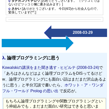
ψ
タナカコウイチロウ
[おめでとうございます。 （ツッコミでは
ないけどツッコミ欄に書き込みます）]
ψ
さかい
[ありがとうございます。 今日(4/2)から社会人なので、
緊張しています(^^;]
2008-03-29
λ.
論理プログラミングに思う
Kowalskiの講演をまた聞き逃す - ヒビルテ (2008-03-24)
で
「あろはさんなどはよく論理プログラムをDISってるけど
w、論理プログラミングにも面白い話はまだまだ沢山あるよ
うに思う」と半分冗談で書いたら、
ホワット・ア・ワンダ
フル・ワールド Prolog の思い出
で反応が。
もちろん論理プログラミングや関数プログラミングとい
う枠組みでも，まだまだ面白い研究はできると思いま