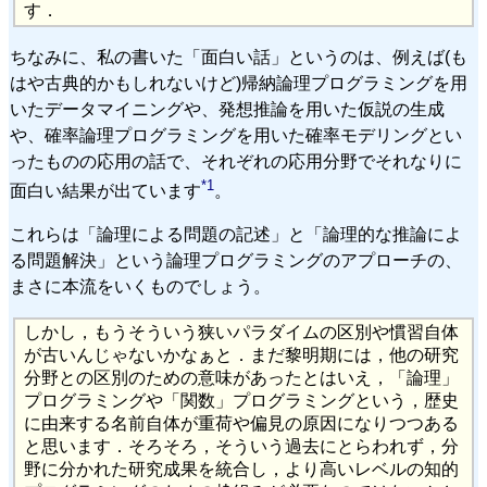
す．
ちなみに、私の書いた「面白い話」というのは、例えば(も
はや古典的かもしれないけど)帰納論理プログラミングを用
いたデータマイニングや、発想推論を用いた仮説の生成
や、確率論理プログラミングを用いた確率モデリングとい
ったものの応用の話で、それぞれの応用分野でそれなりに
*1
面白い結果が出ています
。
これらは「論理による問題の記述」と「論理的な推論によ
る問題解決」という論理プログラミングのアプローチの、
まさに本流をいくものでしょう。
しかし，もうそういう狭いパラダイムの区別や慣習自体
が古いんじゃないかなぁと．まだ黎明期には，他の研究
分野との区別のための意味があったとはいえ，「論理」
プログラミングや「関数」プログラミングという，歴史
に由来する名前自体が重荷や偏見の原因になりつつある
と思います．そろそろ，そういう過去にとらわれず，分
野に分かれた研究成果を統合し，より高いレベルの知的