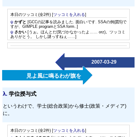
本日のツッコミ(全2件) [
ツッコミを入れる
]
ψ
かずと
[GCCの記事を読みました. 面白いです. SSAの例(図5)で
すが、GIMPLE programとSSA form..]
ψ
さかい
[うぉ。ほんとだ(気づかなかったよ…… orz)。ツッコミ
ありがとう。 しかし謎っすねぇ……]
2007-03-29
見よ風に鳴るわが旗を
λ.
学位授与式
というわけで、学士(総合政策)から修士(政策・メディア)
に。
本日のツッコミ(全2件) [
ツッコミを入れる
]