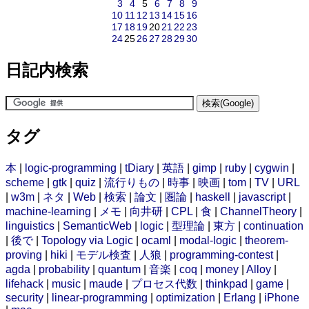
3
4
5
6
7
8
9
10
11
12
13
14
15
16
17
18
19
20
21
22
23
24
25
26
27
28
29
30
日記内検索
タグ
本
|
logic-programming
|
tDiary
|
英語
|
gimp
|
ruby
|
cygwin
|
scheme
|
gtk
|
quiz
|
流行りもの
|
時事
|
映画
|
tom
|
TV
|
URL
|
w3m
|
ネタ
|
Web
|
検索
|
論文
|
圏論
|
haskell
|
javascript
|
machine-learning
|
メモ
|
向井研
|
CPL
|
食
|
ChannelTheory
|
linguistics
|
SemanticWeb
|
logic
|
型理論
|
東方
|
continuation
|
後で
|
Topology via Logic
|
ocaml
|
modal-logic
|
theorem-
proving
|
hiki
|
モデル検査
|
人狼
|
programming-contest
|
agda
|
probability
|
quantum
|
音楽
|
coq
|
money
|
Alloy
|
lifehack
|
music
|
maude
|
プロセス代数
|
thinkpad
|
game
|
security
|
linear-programming
|
optimization
|
Erlang
|
iPhone