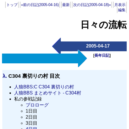
トップ
«前の日記(2005-04-16)
最新
次の日記(2005-04-18)»
月表示
編集
日々の流転
2005-04-17
[
長年日記
]
λ.
C304 裏切りの村 目次
人狼BBS:C C304 裏切りの村
人狼BBS まとめサイト - C304村
私の参戦記録
プロローグ
1日目
2日目
3日目