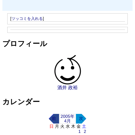
[
ツッコミを入れる
]
プロフィール
酒井 政裕
カレンダー
2005年
前
次
4月
日
月
火
水
木
金
土
1
2