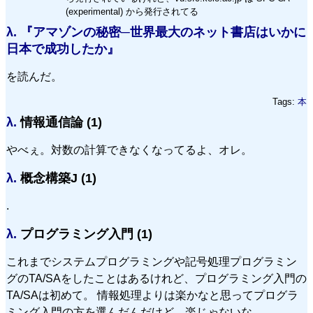
(experimental) から発行されてる
λ.
『アマゾンの秘密─世界最大のネット書店はいかに
日本で成功したか』
を読んだ。
Tags:
本
λ.
情報通信論 (1)
やべぇ。対数の計算できなくなってるよ、オレ。
λ.
概念構築J (1)
.
λ.
プログラミング入門 (1)
これまでシステムプログラミングや記号処理プログラミン
グのTA/SAをしたことはあるけれど、プログラミング入門の
TA/SAは初めて。 情報処理よりは楽かなと思ってプログラ
ミング入門の方を選んだんだけど、楽じゃないな。