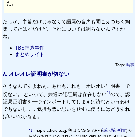
た。
たしか、字幕だけじゃなくて語尾の音声も聞こえづらく編
集してたはずだけど、それについては謝らないんですか
ね。
TBS捏造事件
まとめサイト
Tags:
時事
λ.
オレオレ証明書が切ない
そうなんですよねぇ。あれもこれも「オレオレ証明書」で
*1
切ない。 といって、共通の認証局は存在しない
ので、認
証局証明書を一つインポートしてしまえば済むというわけ
でもないし……気持ち悪い思いをせずに使うにはどうすれ
ばいいのかなぁ。
*1
imap.sfc.keio.ac.jp 等は CNS-STAFF (
認証局証明書
) か
ら発行されているけれど、vu.sfc.keio.ac.jp は SFC CA