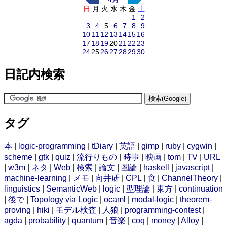
日
月
火
水
木
金
土
1
2
3
4
5
6
7
8
9
10
11
12
13
14
15
16
17
18
19
20
21
22
23
24
25
26
27
28
29
30
日記内検索
タグ
本
|
logic-programming
|
tDiary
|
英語
|
gimp
|
ruby
|
cygwin
|
scheme
|
gtk
|
quiz
|
流行りもの
|
時事
|
映画
|
tom
|
TV
|
URL
|
w3m
|
ネタ
|
Web
|
検索
|
論文
|
圏論
|
haskell
|
javascript
|
machine-learning
|
メモ
|
向井研
|
CPL
|
食
|
ChannelTheory
|
linguistics
|
SemanticWeb
|
logic
|
型理論
|
東方
|
continuation
|
後で
|
Topology via Logic
|
ocaml
|
modal-logic
|
theorem-
proving
|
hiki
|
モデル検査
|
人狼
|
programming-contest
|
agda
|
probability
|
quantum
|
音楽
|
coq
|
money
|
Alloy
|