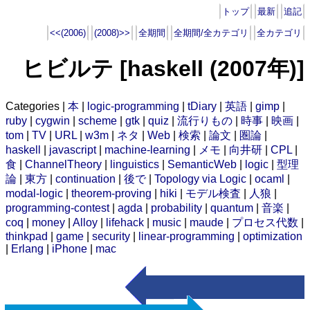
トップ
最新
追記
<<(2006)
(2008)>>
全期間
全期間/全カテゴリ
全カテゴリ
ヒビルテ [haskell (2007年)]
Categories |
本
|
logic-programming
|
tDiary
|
英語
|
gimp
|
ruby
|
cygwin
|
scheme
|
gtk
|
quiz
|
流行りもの
|
時事
|
映画
|
tom
|
TV
|
URL
|
w3m
|
ネタ
|
Web
|
検索
|
論文
|
圏論
|
haskell
|
javascript
|
machine-learning
|
メモ
|
向井研
|
CPL
|
食
|
ChannelTheory
|
linguistics
|
SemanticWeb
|
logic
|
型理
論
|
東方
|
continuation
|
後で
|
Topology via Logic
|
ocaml
|
modal-logic
|
theorem-proving
|
hiki
|
モデル検査
|
人狼
|
programming-contest
|
agda
|
probability
|
quantum
|
音楽
|
coq
|
money
|
Alloy
|
lifehack
|
music
|
maude
|
プロセス代数
|
thinkpad
|
game
|
security
|
linear-programming
|
optimization
|
Erlang
|
iPhone
|
mac