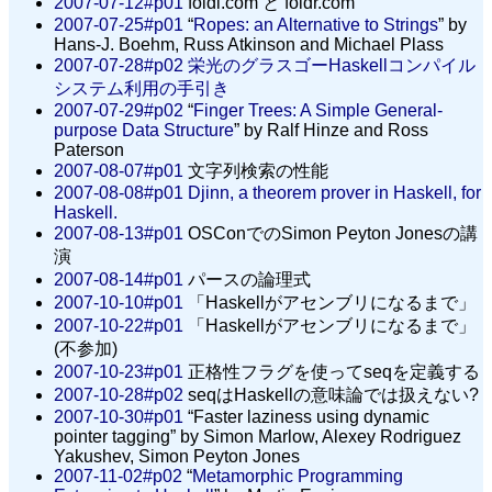
2007-07-12#p01
foldl.com と foldr.com
2007-07-25#p01
“
Ropes: an Alternative to Strings
” by
Hans-J. Boehm, Russ Atkinson and Michael Plass
2007-07-28#p02
栄光のグラスゴーHaskellコンパイル
システム利用の手引き
2007-07-29#p02
“
Finger Trees: A Simple General-
purpose Data Structure
” by Ralf Hinze and Ross
Paterson
2007-08-07#p01
文字列検索の性能
2007-08-08#p01
Djinn, a theorem prover in Haskell, for
Haskell.
2007-08-13#p01
OSConでのSimon Peyton Jonesの講
演
2007-08-14#p01
パースの論理式
2007-10-10#p01
「Haskellがアセンブリになるまで」
2007-10-22#p01
「Haskellがアセンブリになるまで」
(不参加)
2007-10-23#p01
正格性フラグを使ってseqを定義する
2007-10-28#p02
seqはHaskellの意味論では扱えない?
2007-10-30#p01
“Faster laziness using dynamic
pointer tagging” by Simon Marlow, Alexey Rodriguez
Yakushev, Simon Peyton Jones
2007-11-02#p02
“
Metamorphic Programming