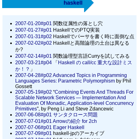
haskell
2007-01-20#p01
関数従属性の落とし穴
2007-01-27#p01
HaskellでのPTQ実装
2007-01-31#p02
Haskellでパーサを書く時に面倒な点
2007-02-02#p02
Haskellと高階論理の土台は異なる
か?
2007-02-14#p01
関数論理型言語Curryを試してみる
2007-03-21#p04
「
Haskell の call/cc 重大な設計ミス
か！？
」
2007-04-28#p02
Advanced Topics in Programming
Languages Series: Parametric Polymorphism
by Phil
Gossett
2007-05-19#p02
“
Combining Events And Threads For
Scalable Network Services ― Implementation And
Evaluation Of Monadic, Application-level Concurrency
Primitives
”, by Peng Li and Steve Zdancewic
2007-06-08#p01
サンタクロース問題
2007-07-01#p01
Arrowの紹介 for 2ch
2007-07-06#p01
Eager Haskell
2007-07-09#p01
haskell-jpのアーカイブ