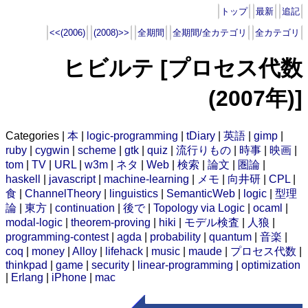
トップ
最新
追記
<<(2006)
(2008)>>
全期間
全期間/全カテゴリ
全カテゴリ
ヒビルテ [プロセス代数
(2007年)]
Categories |
本
|
logic-programming
|
tDiary
|
英語
|
gimp
|
ruby
|
cygwin
|
scheme
|
gtk
|
quiz
|
流行りもの
|
時事
|
映画
|
tom
|
TV
|
URL
|
w3m
|
ネタ
|
Web
|
検索
|
論文
|
圏論
|
haskell
|
javascript
|
machine-learning
|
メモ
|
向井研
|
CPL
|
食
|
ChannelTheory
|
linguistics
|
SemanticWeb
|
logic
|
型理
論
|
東方
|
continuation
|
後で
|
Topology via Logic
|
ocaml
|
modal-logic
|
theorem-proving
|
hiki
|
モデル検査
|
人狼
|
programming-contest
|
agda
|
probability
|
quantum
|
音楽
|
coq
|
money
|
Alloy
|
lifehack
|
music
|
maude
|
プロセス代数
|
thinkpad
|
game
|
security
|
linear-programming
|
optimization
|
Erlang
|
iPhone
|
mac