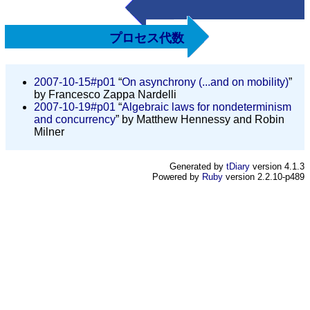
プロセス代数
2007-10-15#p01
“
On asynchrony (...and on mobility)
”
by Francesco Zappa Nardelli
2007-10-19#p01
“
Algebraic laws for nondeterminism
and concurrency
” by Matthew Hennessy and Robin
Milner
Generated by
tDiary
version 4.1.3
Powered by
Ruby
version 2.2.10-p489