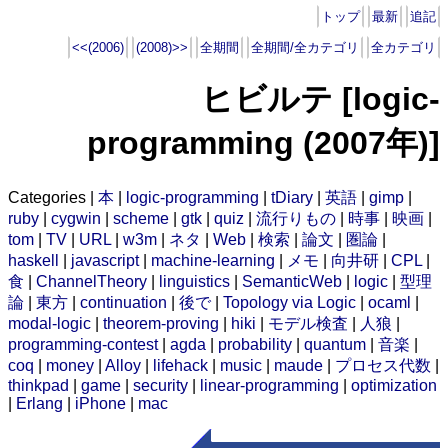
トップ
最新
追記
<<(2006)
(2008)>>
全期間
全期間/全カテゴリ
全カテゴリ
ヒビルテ [logic-
programming (2007年)]
Categories |
本
|
logic-programming
|
tDiary
|
英語
|
gimp
|
ruby
|
cygwin
|
scheme
|
gtk
|
quiz
|
流行りもの
|
時事
|
映画
|
tom
|
TV
|
URL
|
w3m
|
ネタ
|
Web
|
検索
|
論文
|
圏論
|
haskell
|
javascript
|
machine-learning
|
メモ
|
向井研
|
CPL
|
食
|
ChannelTheory
|
linguistics
|
SemanticWeb
|
logic
|
型理
論
|
東方
|
continuation
|
後で
|
Topology via Logic
|
ocaml
|
modal-logic
|
theorem-proving
|
hiki
|
モデル検査
|
人狼
|
programming-contest
|
agda
|
probability
|
quantum
|
音楽
|
coq
|
money
|
Alloy
|
lifehack
|
music
|
maude
|
プロセス代数
|
thinkpad
|
game
|
security
|
linear-programming
|
optimization
|
Erlang
|
iPhone
|
mac