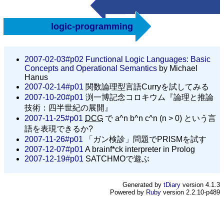
logic-programming
2007-02-03#p02
Functional Logic Languages: Basic
Concepts and Operational Semantics
by Michael
Hanus
2007-02-14#p01
関数論理型言語Curryを試してみる
2007-10-20#p01
渕一博記念コロキウム『論理と推論
技術：四半世紀の展開』
2007-11-25#p01
DCG
で a^n b^n c^n (n > 0) という言
語を表現できるか?
2007-11-26#p01
「ガン検診」問題でPRISMを試す
2007-12-07#p01
A brainf*ck interpreter in Prolog
2007-12-19#p01
SATCHMOで遊ぶ
Generated by
tDiary
version 4.1.3
Powered by
Ruby
version 2.2.10-p489