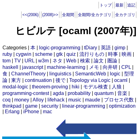
トップ
最新
追記
<<(2006)
(2008)>>
全期間
全期間/全カテゴリ
全カテゴリ
ヒビルテ [ocaml (2007年)]
Categories |
本
|
logic-programming
|
tDiary
|
英語
|
gimp
|
ruby
|
cygwin
|
scheme
|
gtk
|
quiz
|
流行りもの
|
時事
|
映画
|
tom
|
TV
|
URL
|
w3m
|
ネタ
|
Web
|
検索
|
論文
|
圏論
|
haskell
|
javascript
|
machine-learning
|
メモ
|
向井研
|
CPL
|
食
|
ChannelTheory
|
linguistics
|
SemanticWeb
|
logic
|
型理
論
|
東方
|
continuation
|
後で
|
Topology via Logic
|
ocaml
|
modal-logic
|
theorem-proving
|
hiki
|
モデル検査
|
人狼
|
programming-contest
|
agda
|
probability
|
quantum
|
音楽
|
coq
|
money
|
Alloy
|
lifehack
|
music
|
maude
|
プロセス代数
|
thinkpad
|
game
|
security
|
linear-programming
|
optimization
|
Erlang
|
iPhone
|
mac