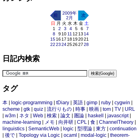
2009年
前
次
2月
日
月
火
水
木
金
土
1
2
3
4
5
6
7
8
9
10
11
12
13
14
15
16
17
18
19
20
21
22
23
24
25
26
27
28
日記内検索
タグ
本
|
logic-programming
|
tDiary
|
英語
|
gimp
|
ruby
|
cygwin
|
scheme
|
gtk
|
quiz
|
流行りもの
|
時事
|
映画
|
tom
|
TV
|
URL
|
w3m
|
ネタ
|
Web
|
検索
|
論文
|
圏論
|
haskell
|
javascript
|
machine-learning
|
メモ
|
向井研
|
CPL
|
食
|
ChannelTheory
|
linguistics
|
SemanticWeb
|
logic
|
型理論
|
東方
|
continuation
|
後で
|
Topology via Logic
|
ocaml
|
modal-logic
|
theorem-