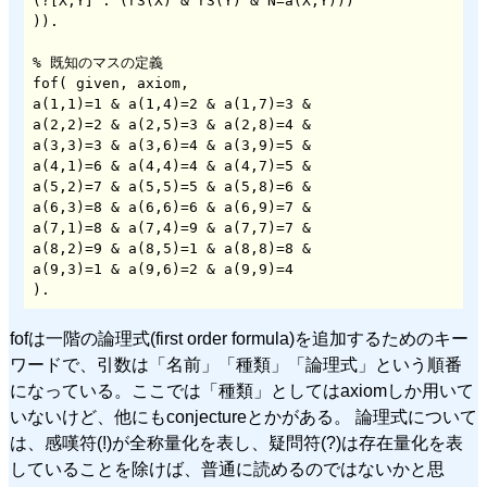
(?[X,Y] : (r3(X) & r3(Y) & N=a(X,Y)))

)).

% 既知のマスの定義

fof( given, axiom,

a(1,1)=1 & a(1,4)=2 & a(1,7)=3 & 

a(2,2)=2 & a(2,5)=3 & a(2,8)=4 & 

a(3,3)=3 & a(3,6)=4 & a(3,9)=5 & 

a(4,1)=6 & a(4,4)=4 & a(4,7)=5 & 

a(5,2)=7 & a(5,5)=5 & a(5,8)=6 & 

a(6,3)=8 & a(6,6)=6 & a(6,9)=7 & 

a(7,1)=8 & a(7,4)=9 & a(7,7)=7 &

a(8,2)=9 & a(8,5)=1 & a(8,8)=8 & 

a(9,3)=1 & a(9,6)=2 & a(9,9)=4

).
fofは一階の論理式(first order formula)を追加するためのキー
ワードで、引数は「名前」「種類」「論理式」という順番
になっている。ここでは「種類」としてはaxiomしか用いて
いないけど、他にもconjectureとかがある。 論理式について
は、感嘆符(!)が全称量化を表し、疑問符(?)は存在量化を表
していることを除けば、普通に読めるのではないかと思