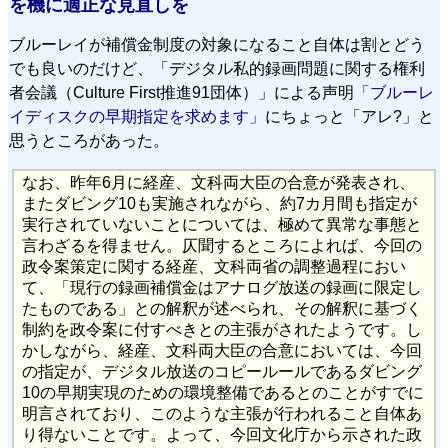
を機に適正な見直しを
ブルーレイが補償金制度の対象になること自体は割とどう
でも良いのだけど、「デジタル私的録画問題に関する権利
者会議（Culture First推進91団体）」による声明
「ブルーレ
イディスクの早期指定を求めます」
にちょっと「アレ?」と
思うところがあった。
なお、昨年6月に経産、文科両大臣の合意が発表され、
またダビング10も実施されながら、約7カ月間も指定が
実行されていないことについては、極めて異常な事態と
言わざるを得ません。仄聞するところによれば、今回の
政令案策定に関する経産、文科両省の調整過程におい
て、「現行の録画補償金はアナログ放送の録画に限定し
たものである」との解釈が述べられ、その解釈に基づく
制約を政令案に付すべきとの主張がされたようです。し
かしながら、経産、文科両大臣の合意においては、今回
の指定が、デジタル放送のコピールールであるダビング
10の早期実現のための環境整備であるとのことがすでに
明言されており、このような主張が行われること自体あ
り得ないことです。よって、今回文化庁から示された政