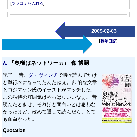
[
ツッコミを入れる
]
2009-02-03
[
長年日記
]
λ.
『奥様はネットワーカ』 森 博嗣
読了。 昔、
ダ・ヴィンチ
で時々読んでたけ
ど単行本になってたんだねぇ。 詩的な文章
とコジマケン氏のイラストがマッチした、
この独特の雰囲気はやっぱりいいなぁ。 昔
読んだときは、それほど面白いとは思わな
かったけど、改めて通して読んだら、とて
も面白かった。
Quotation