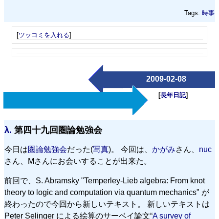
Tags:
時事
[
ツッコミを入れる
]
2009-02-08
[
長年日記
]
λ.
第四十九回圏論勉強会
今日は
圏論勉強会
だった(
写真
)。 今回は、
かがみ
さん、
nuc
さん、Mさんにお会いすることが出来た。
前回で、S. Abramsky "Temperley-Lieb algebra: From knot
theory to logic and computation via quantum mechanics" が
終わったので今回から新しいテキスト。 新しいテキストは
Peter Selinger による絵算のサーベイ論文“
A survey of