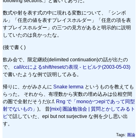
following sections.」と書いてあった。
数式や射を表す式の中に現れる変数について、「シンボ
ル」「任意の値を表すプレイスホルダー」「任意の項を表
すプレイスホルダー」の三つの見方があると明示的に説明
していたのは良かったな。
(後で書く)
飲み会で、限定継続(delimited continuation)の話が出たの
で、
call/ccによるshift/resetの表現 - ヒビルテ(2003-05-03)
で書いたような例で説明してみる。
帰りに、かがみさんに
Snake lemma
というものを教えても
らった。 それから、有理数から実数の埋め込みは位相空間
の圏で全射だそうだ(c.f.
Rng で「monoかつepiであって同型
射でないもの」
)。 昔
[mixi] 圏論勉強会 | 質問とかしてみるト
ピ
で話していた、epi but not surjective な例を少し思い出
す。
Tags:
圏論