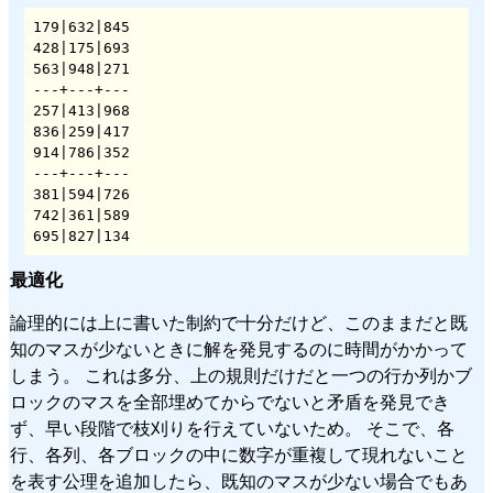
179|632|845

428|175|693

563|948|271

---+---+---

257|413|968

836|259|417

914|786|352

---+---+---

381|594|726

742|361|589

695|827|134
最適化
論理的には上に書いた制約で十分だけど、このままだと既
知のマスが少ないときに解を発見するのに時間がかかって
しまう。 これは多分、上の規則だけだと一つの行か列かブ
ロックのマスを全部埋めてからでないと矛盾を発見でき
ず、早い段階で枝刈りを行えていないため。 そこで、各
行、各列、各ブロックの中に数字が重複して現れないこと
を表す公理を追加したら、既知のマスが少ない場合でもあ