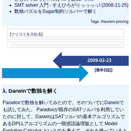
SMT solver 入門 - すえひろがりっっっっ! (2008-11-25)
数独パズルをSugar制約ソルバーで解く
Tags:
theorem-proving
[
ツッコミを入れる
]
2009-02-23
[
長年日記
]
λ.
Darwinで数独を解く
Paradoxで数独を解いてみた
ので、そのついでに
Darwin
で
も試してみた。 Paradoxが既存のSATソルバを利用してい
たのに対して、DarwinはSATソルバの基本アルゴリズムで
あるDPLLアルゴリズムの一階述語論理版として Model
Evolution Calculus というのを考えて、それを使っていると