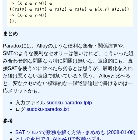
=> (X=Z & Y=W)) &

((r3(X) & r3(Y) & r3(Z) & r3(W) & a(X,Y)=a(Z,W)) 
=> (X=Z & Y=W))

)).
まとめ
Paradoxには、Alloyのような便利な集合・関係演算や、
SMTのような便利なセオリーは無いけれど、こういった組
み合わせ的な問題なら特に問題は無いな。速度的にも、直
接SATを使うのに比べたら劣るとは思うが、最適化を入れ
た後は悪くない速度で動いていると思う。 Alloyと比べる
と、変なクセのない標準的な一階述語論理で書けるのは一
応メリットかも。
入力ファイル
sudoku-paradox.tptp
ログ
sudoku-paradox.txt
参考
SAT ソルバで数独を解く方法 - まめめも (2008-01-08)
としの今日でき: Alloy4.0で数独パズル