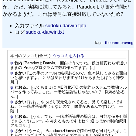
か。 ただ、実際に試してみると、Paradoxより随分時間が
かかるようだ。 これは等号に直接対応していないため?
入力ファイル
sudoku-darwin.tptp
ログ
sudoku-darwin.txt
Tags:
theorem-proving
本日のツッコミ(全7件) [
ツッコミを入れる
]
ψ
竹内
[ParadoxとDarwin、 面白そうですね。僕は相変わらず遅い
ままの Prologプログラムで数独作ってます。(..]
ψ
さかい
[この手のツールは結構あるので、色々試してみると面白
いと思いますよ。 > 話は変わりますが4月からまたしばらく神奈
川..]
ψ
とおる。
[ぼくもまえに MEPHISTO の制約システムで数独ソル
バーを作ってみました。一階述語論理じゃないので、限界がある
ん..]
ψ
さかい
[おお。やっぱり視覚化されてると、見てて楽しいです
ね。 > 一階述語論理じゃないので、限界があるんですけど。 一
階..]
ψ
とおる。
[うん。でも、一階述語論理の場合は、可能な値を列挙
できるようにルールを与えるものですよね？ 逆にほかの制約解消
アルゴリ..]
ψ
さかい
[うーん。 ParadoxやDarwinで値の列挙が可能なのは、こ
れらのアルゴリズムが有限のサイズのモデルしか探さない..]