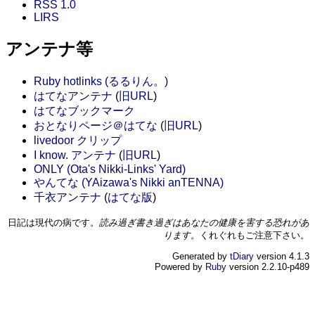
RSS 1.0
LIRS
アンテナ等
Ruby hotlinks (るるりん。)
はてなアンテナ
(
旧URL
)
はてなブックマーク
おとなりページ＠はてな
(
旧URL
)
livedoor クリップ
I know. アンテナ
(
旧URL
)
ONLY (Ota's Nikki-Links' Yard)
やんてな (YAizawa's Nikki anTENNA)
千衣アンテナ
(
はてな版
)
日記は現代の病です。
読み過ぎ書き過ぎはあなたの健康を害する恐れがあ
ります。
くれぐれもご注意下さい。
Generated by
tDiary
version 4.1.3
Powered by
Ruby
version 2.2.10-p489