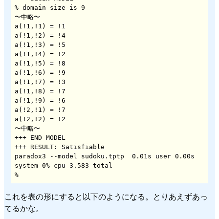
% domain size is 9

〜中略〜

a(!1,!1) = !1

a(!1,!2) = !4

a(!1,!3) = !5

a(!1,!4) = !2

a(!1,!5) = !8

a(!1,!6) = !9

a(!1,!7) = !3

a(!1,!8) = !7

a(!1,!9) = !6

a(!2,!1) = !7

a(!2,!2) = !2

〜中略〜

+++ END MODEL

+++ RESULT: Satisfiable

paradox3 --model sudoku.tptp  0.01s user 0.00s 
system 0% cpu 3.583 total

% 
これを表の形にすると以下のようになる。とりあえずあっ
てるかな。