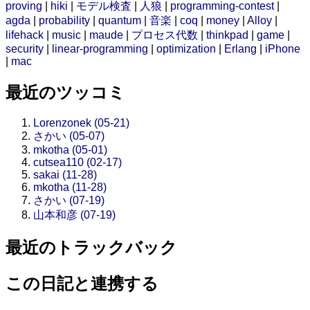
proving
|
hiki
|
モデル検査
|
人狼
|
programming-contest
|
agda
|
probability
|
quantum
|
音楽
|
coq
|
money
|
Alloy
|
lifehack
|
music
|
maude
|
プロセス代数
|
thinkpad
|
game
|
security
|
linear-programming
|
optimization
|
Erlang
|
iPhone
|
mac
最近のツッコミ
Lorenzonek (05-21)
さかい (05-07)
mkotha (05-01)
cutsea110 (02-17)
sakai (11-28)
mkotha (11-28)
さかい (07-19)
山本和彦 (07-19)
最近のトラックバック
この日記と連携する