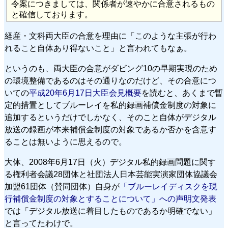
令案につきましては、関係者が速やかに合意されるもの
と確信しております。
経産・文科両大臣の合意を理由に「このような主張が行わ
れること自体あり得ないこと」と言われてもなぁ。
というのも、両大臣の合意がダビング10の早期実現のため
の環境整備であるのはその通りなのだけど、その合意につ
いての
平成20年6月17日大臣会見概要
を読むと、あくまで暫
定的措置としてブルーレイを私的録画補償金制度の対象に
追加するというだけでしかなく、そのこと自体がデジタル
放送の録画が本来補償金制度の対象であるか否かを含意す
ることは無いように思えるので。
大体、2008年6月17日（火）デジタル私的録画問題に関す
る権利者会議28団体と社団法人日本芸能実演家団体協議会
加盟61団体（賛同団体）自身が
「ブルーレイディスクを現
行補償金制度の対象とすることについて」への声明文発表
では「デジタル放送に着目したものであるか明確でない」
と言ってたわけで。