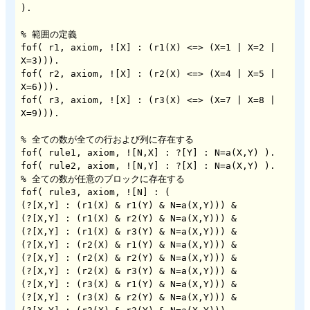
).

% 範囲の定義

fof( r1, axiom, ![X] : (r1(X) <=> (X=1 | X=2 | 
X=3))).

fof( r2, axiom, ![X] : (r2(X) <=> (X=4 | X=5 | 
X=6))).

fof( r3, axiom, ![X] : (r3(X) <=> (X=7 | X=8 | 
X=9))).

% 全ての数が全ての行および列に存在する

fof( rule1, axiom, ![N,X] : ?[Y] : N=a(X,Y) ).

fof( rule2, axiom, ![N,Y] : ?[X] : N=a(X,Y) ).

% 全ての数が任意のブロックに存在する

fof( rule3, axiom, ![N] : (

(?[X,Y] : (r1(X) & r1(Y) & N=a(X,Y))) &

(?[X,Y] : (r1(X) & r2(Y) & N=a(X,Y))) &

(?[X,Y] : (r1(X) & r3(Y) & N=a(X,Y))) &

(?[X,Y] : (r2(X) & r1(Y) & N=a(X,Y))) &

(?[X,Y] : (r2(X) & r2(Y) & N=a(X,Y))) &

(?[X,Y] : (r2(X) & r3(Y) & N=a(X,Y))) &

(?[X,Y] : (r3(X) & r1(Y) & N=a(X,Y))) &

(?[X,Y] : (r3(X) & r2(Y) & N=a(X,Y))) &
