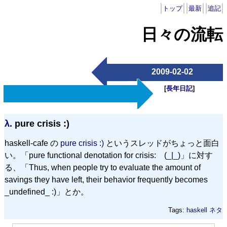
トップ
最新
追記
日々の流転
2009-02-02
[
長年日記
]
λ.
pure crisis :)
haskell-cafe の
pure crisis :)
というスレッドがちょっと面白
い。「pure functional denotation for crisis: (_|_)」に対す
る、「Thus, when people try to evaluate the amount of
savings they have left, their behavior frequently becomes
_undefined_ :)」とか。
Tags:
haskell
ネタ