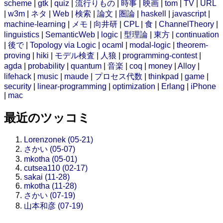
scheme
|
gtk
|
quiz
|
流行りもの
|
時事
|
映画
|
tom
|
TV
|
URL
|
w3m
|
ネタ
|
Web
|
検索
|
論文
|
圏論
|
haskell
|
javascript
|
machine-learning
|
メモ
|
向井研
|
CPL
|
食
|
ChannelTheory
|
linguistics
|
SemanticWeb
|
logic
|
型理論
|
東方
|
continuation
|
後で
|
Topology via Logic
|
ocaml
|
modal-logic
|
theorem-
proving
|
hiki
|
モデル検査
|
人狼
|
programming-contest
|
agda
|
probability
|
quantum
|
音楽
|
coq
|
money
|
Alloy
|
lifehack
|
music
|
maude
|
プロセス代数
|
thinkpad
|
game
|
security
|
linear-programming
|
optimization
|
Erlang
|
iPhone
|
mac
最近のツッコミ
Lorenzonek (05-21)
さかい (05-07)
mkotha (05-01)
cutsea110 (02-17)
sakai (11-28)
mkotha (11-28)
さかい (07-19)
山本和彦 (07-19)