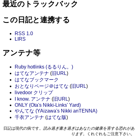
最近のトラックバック
この日記と連携する
RSS 1.0
LIRS
アンテナ等
Ruby hotlinks (るるりん。)
はてなアンテナ
(
旧URL
)
はてなブックマーク
おとなりページ＠はてな
(
旧URL
)
livedoor クリップ
I know. アンテナ
(
旧URL
)
ONLY (Ota's Nikki-Links' Yard)
やんてな (YAizawa's Nikki anTENNA)
千衣アンテナ
(
はてな版
)
日記は現代の病です。
読み過ぎ書き過ぎはあなたの健康を害する恐れがあ
ります。
くれぐれもご注意下さい。