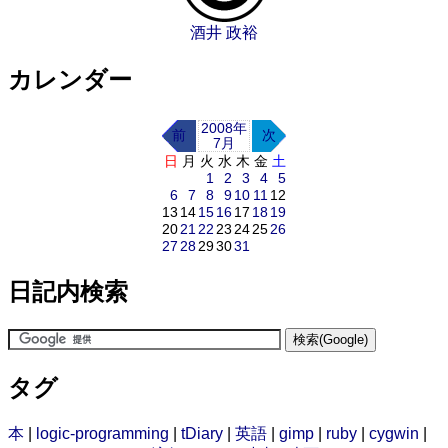
酒井 政裕
カレンダー
2008年
前
次
7月
日
月
火
水
木
金
土
1
2
3
4
5
6
7
8
9
10
11
12
13
14
15
16
17
18
19
20
21
22
23
24
25
26
27
28
29
30
31
日記内検索
タグ
本
|
logic-programming
|
tDiary
|
英語
|
gimp
|
ruby
|
cygwin
|