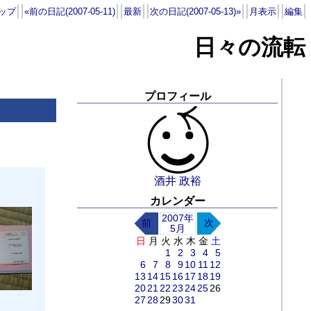
ップ
«前の日記(2007-05-11)
最新
次の日記(2007-05-13)»
月表示
編集
日々の流転
プロフィール
酒井 政裕
カレンダー
2007年
前
次
5月
日
月
火
水
木
金
土
1
2
3
4
5
6
7
8
9
10
11
12
13
14
15
16
17
18
19
20
21
22
23
24
25
26
27
28
29
30
31