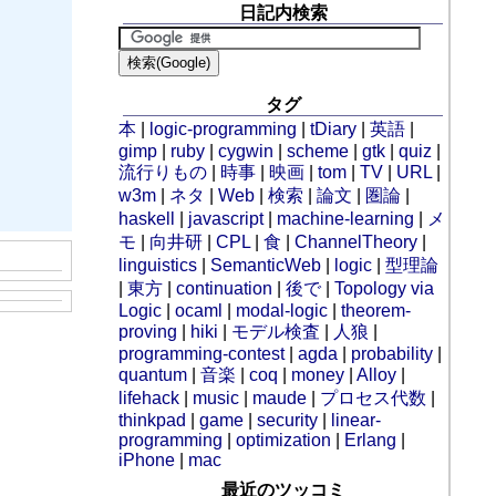
日記内検索
タグ
本
|
logic-programming
|
tDiary
|
英語
|
gimp
|
ruby
|
cygwin
|
scheme
|
gtk
|
quiz
|
流行りもの
|
時事
|
映画
|
tom
|
TV
|
URL
|
w3m
|
ネタ
|
Web
|
検索
|
論文
|
圏論
|
haskell
|
javascript
|
machine-learning
|
メ
モ
|
向井研
|
CPL
|
食
|
ChannelTheory
|
linguistics
|
SemanticWeb
|
logic
|
型理論
|
東方
|
continuation
|
後で
|
Topology via
Logic
|
ocaml
|
modal-logic
|
theorem-
proving
|
hiki
|
モデル検査
|
人狼
|
programming-contest
|
agda
|
probability
|
quantum
|
音楽
|
coq
|
money
|
Alloy
|
lifehack
|
music
|
maude
|
プロセス代数
|
thinkpad
|
game
|
security
|
linear-
programming
|
optimization
|
Erlang
|
iPhone
|
mac
最近のツッコミ