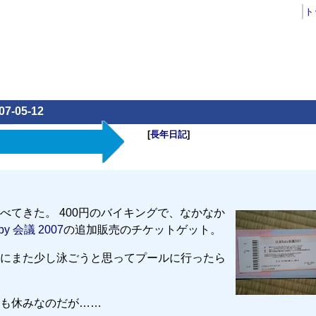
ト
07-05-12
[
長年日記
]
てきた。 400円のバイキングで、なかなか
y 会議 2007
の追加販売のチケットゲット。
にまた少し泳ごうと思ってプールに行ったら
も休みなのだが……