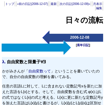
トップ
«前の日記(2006-12-07)
最新
次の日記(2006-12-09)»
月表示
編集
日々の流転
2006-12-08
[
長年日記
]
λ.
自由変数と限量子∀∃
かがみさんが「
自由変数って
」ということを書いていたの
で、自分の自由変数の理解を書いてみる。
任意の言語Lに対して、Lに含まれない定数記号xを新たに加
えた言語をL{x}とする。そして、自由変数を含む式 φ(x) はL
の式ではなくL{x}の式と考える。L{x}に更に新たな定数記号y
を加えた言語はL{x}{y}と書けるが、L{x}{y}とL{y}{x}は区別せ