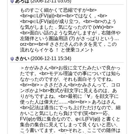
ψ
あろは
(2006-12-11 03:05)
ものすごく細かくて恐縮ですが<br>
<br>φ∈L(FV(φ))<br><br>ではなく，<br>
<br>φ∈L{FV(φ)}が成り立つ。<br><br>のよう
な気がしました．気になったので (x∀x)<br>
<br>面白い話のような気がしますが，右随伴や
左随伴という圏論用語 (?) がさっぱりという…
orz<br><br># ささださんのネタを見て，この
流れならイケる ！ と便乗コメント
ψ
さかい
(2006-12-11 15:34)
＞かがみさん<br>お役に立てたみたいで良かっ
たです。<br>モデル理論での事については知ら
なかったのですが、それも面白そうですね。
<br><br>＞ささださん<br>かみさんって、コロ
ンボかよ!<br>数式が顔文字に見えるのは、あ
りがちですよね。<br>最初に「∀」を顔文字に
使った人は偉大だ……<br><br>＞あろはさん
<br>記法は適当にでっち上げただけなので、細
かいこと気にしたら負けです(笑<br>一応、
FV(φ)が既に集合なので、φ∈L{FV(φ)} と書くと
集合の集合に見えてしまって良くないと思い、
こう書いてます。<br>それと、ここでの随伴は