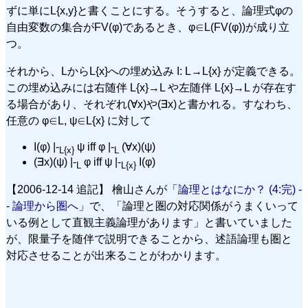
ずに単にL{x,y}と書くことにする。そうすると、論理式φの
自由変数の集合がFV(φ)であるとき、φ∈L(FV(φ))が成り立
つ。
それから、LからL{x}への埋め込み I: L→L{x} が定義できる。
この埋め込みには右随伴 L{x}→L や左随伴 L{x}→L が存在す
る場合があり、それぞれ(∀x)や(∃x)と書かれる。すなわち、
任意の φ∈L, ψ∈L{x} に対して
I(φ) |-
ψ iff φ |-
(∀x)(ψ)
L{x}
L
(∃x)(ψ) |-
φ iff ψ |-
I(φ)
L
L{x}
【2006-12-14 追記】 檜山さんが「
論理とはなにか？ (4:完) -
- 論理から圏へ
」で、「論理と圏の対応関係がうまくいって
いる例として直観主義論理があります」と書いていました
が、限量子を随伴で説明できることから、述語論理も圏と
対応させることが出来ることがわかります。