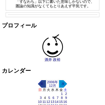
「すなわち」以下に書いた意味しかないので、
圏論の知識がなくてもとりあえず平気です。
プロフィール
酒井 政裕
カレンダー
2006年
前
次
12月
日
月
火
水
木
金
土
1
2
3
4
5
6
7
8
9
10
11
12
13
14
15
16