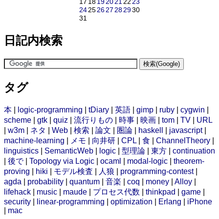
17
18
19
20
21
22
23
24
25
26
27
28
29
30
31
日記内検索
タグ
本
|
logic-programming
|
tDiary
|
英語
|
gimp
|
ruby
|
cygwin
|
scheme
|
gtk
|
quiz
|
流行りもの
|
時事
|
映画
|
tom
|
TV
|
URL
|
w3m
|
ネタ
|
Web
|
検索
|
論文
|
圏論
|
haskell
|
javascript
|
machine-learning
|
メモ
|
向井研
|
CPL
|
食
|
ChannelTheory
|
linguistics
|
SemanticWeb
|
logic
|
型理論
|
東方
|
continuation
|
後で
|
Topology via Logic
|
ocaml
|
modal-logic
|
theorem-
proving
|
hiki
|
モデル検査
|
人狼
|
programming-contest
|
agda
|
probability
|
quantum
|
音楽
|
coq
|
money
|
Alloy
|
lifehack
|
music
|
maude
|
プロセス代数
|
thinkpad
|
game
|
security
|
linear-programming
|
optimization
|
Erlang
|
iPhone
|
mac