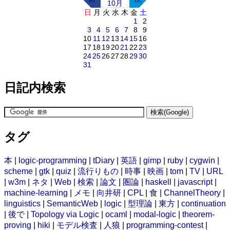
10月
日
月
火
水
木
金
土
1
2
3
4
5
6
7
8
9
10
11
12
13
14
15
16
17
18
19
20
21
22
23
24
25
26
27
28
29
30
31
日記内検索
タグ
本
|
logic-programming
|
tDiary
|
英語
|
gimp
|
ruby
|
cygwin
|
scheme
|
gtk
|
quiz
|
流行りもの
|
時事
|
映画
|
tom
|
TV
|
URL
|
w3m
|
ネタ
|
Web
|
検索
|
論文
|
圏論
|
haskell
|
javascript
|
machine-learning
|
メモ
|
向井研
|
CPL
|
食
|
ChannelTheory
|
linguistics
|
SemanticWeb
|
logic
|
型理論
|
東方
|
continuation
|
後で
|
Topology via Logic
|
ocaml
|
modal-logic
|
theorem-
proving
|
hiki
|
モデル検査
|
人狼
|
programming-contest
|