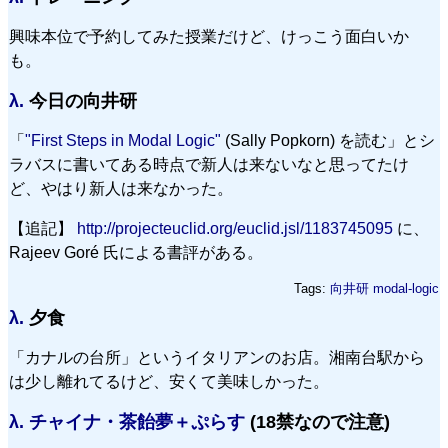
興味本位で予約してみた授業だけど、けっこう面白いか
も。
λ.
今日の向井研
「
"First Steps in Modal Logic"
(Sally Popkorn) を読む」とシ
ラバスに書いてある時点で新人は来ないなと思ってたけ
ど、やはり新人は来なかった。
【追記】
http://projecteuclid.org/euclid.jsl/1183745095
に、
Rajeev Goré 氏による書評がある。
Tags:
向井研
modal-logic
λ.
夕食
「カナルの台所」というイタリアンのお店。湘南台駅から
は少し離れてるけど、安くて美味しかった。
λ.
チャイナ・茶飴夢＋ぷらす
(18禁なので注意)