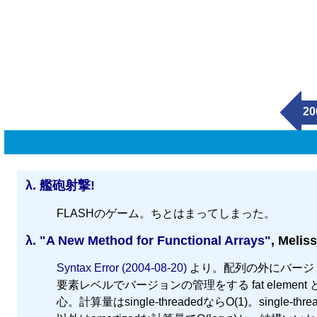
20
λ.
艦砲射撃!
FLASHのゲーム。ちとはまってしまった。
λ.
"A New Method for Functional Arrays"
, Melis
Syntax Error (2004-08-20)
より。配列の外にバージ
要素レベルでバージョンの管理をする fat elem
心。計算量はsingle-threadedならO(1)。singl