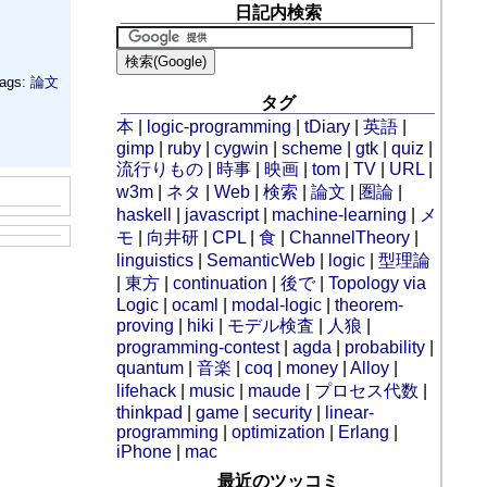
日記内検索
ags:
論文
タグ
本
|
logic-programming
|
tDiary
|
英語
|
gimp
|
ruby
|
cygwin
|
scheme
|
gtk
|
quiz
|
流行りもの
|
時事
|
映画
|
tom
|
TV
|
URL
|
w3m
|
ネタ
|
Web
|
検索
|
論文
|
圏論
|
haskell
|
javascript
|
machine-learning
|
メ
モ
|
向井研
|
CPL
|
食
|
ChannelTheory
|
linguistics
|
SemanticWeb
|
logic
|
型理論
|
東方
|
continuation
|
後で
|
Topology via
Logic
|
ocaml
|
modal-logic
|
theorem-
proving
|
hiki
|
モデル検査
|
人狼
|
programming-contest
|
agda
|
probability
|
quantum
|
音楽
|
coq
|
money
|
Alloy
|
lifehack
|
music
|
maude
|
プロセス代数
|
thinkpad
|
game
|
security
|
linear-
programming
|
optimization
|
Erlang
|
iPhone
|
mac
最近のツッコミ