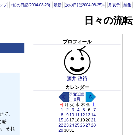
ップ
«前の日記(2004-08-23)
最新
次の日記(2004-08-25)»
月表示
編集
日々の流転
プロフィール
酒井 政裕
カレンダー
2004年
前
次
8月
日
月
火
水
木
金
土
1
2
3
4
5
6
7
せて、
8
9
10
11
12
13
14
15
16
17
18
19
20
21
と感
22
23
24
25
26
27
28
1)。それ
29
30
31