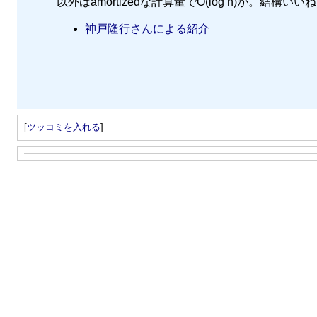
以外はamortizedな計算量でO(log n)か。結構いい
神戸隆行さんによる紹介
[
ツッコミを入れる
]