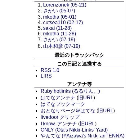
Lorenzonek (05-21)
さかい (05-07)
mkotha (05-01)
cutsea110 (02-17)
sakai (11-28)
mkotha (11-28)
さかい (07-19)
山本和彦 (07-19)
最近のトラックバック
この日記と連携する
RSS 1.0
LIRS
アンテナ等
Ruby hotlinks (るるりん。)
はてなアンテナ
(
旧URL
)
はてなブックマーク
おとなりページ＠はてな
(
旧URL
)
livedoor クリップ
I know. アンテナ
(
旧URL
)
ONLY (Ota's Nikki-Links' Yard)
やんてな (YAizawa's Nikki anTENNA)